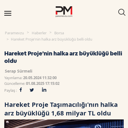
Paramevzu
Haberler
Borsa
Hareket Proje'nin halka arz büyüklüğü belli oldu
Hareket Proje'nin halka arz büyüklüğü belli
oldu
Serap Sürmeli
Yayınlama:
20.05.2024 11:32:00
Güncelleme:
01.08.2025 17:15:02
Paylaş :
Hareket Proje Taşımacılığı'nın halka
arz büyüklüğü 1,68 milyar TL oldu