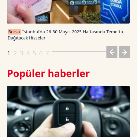
TRON TetherUS
0.3277
0.12
Cardano TetherUS
0.201
0.35
Borsa
İstanbul’da 26-30 Mayıs 2025 Haftasında Temettü
Dağıtacak Hisseler
Dogecoin TetherUS
0.0699
1.04
1
2
3
4
5
6
7
Popüler haberler