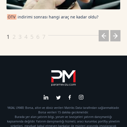
ÖTV
indirimi sonrası hangi araç ne kadar oldu?
1
2
3
4
5
6
7
YASAL UYARI: Borsa, altın ve döviz verileri Matriks Data tarafından sağlanmaktadır.
Borsa verileri 15 dakika gecikmelidir.
Burada yer alan yatırım bilgi, yorum ve tavsiyeleri yatırım danışmanlığı
kapsamında değildir. Yatırım danışmanlığı hizmeti; aracı kurumlar, portföy yönetim
şirketleri, mevduat kabul etmeyen bankalar ile müşteri arasında imzalanacak