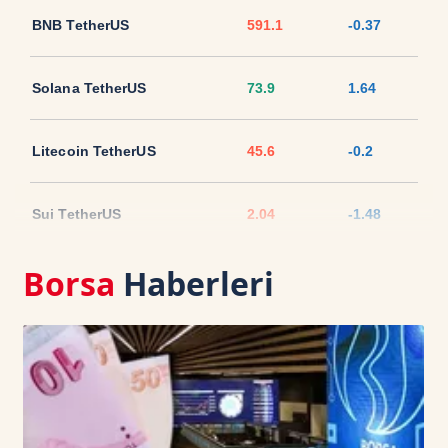
BNB TetherUS
591.1
-0.37
Solana TetherUS
73.9
1.64
Litecoin TetherUS
45.6
-0.2
Sui TetherUS
2.04
-1.48
Borsa
Haberleri
Ripple TetherUS
1.0304
-0.63
USD Coin TetherUS
1.0004
-0.04
USDT
1.0003
0