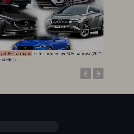
iyat-Performans
kriterinde en iyi SUV hangisi (2021
Fenerbah
odeller)
ücretleri 