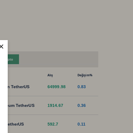
×
Kripto
Alış
Değişim%
tcoin TetherUS
64999.98
0.83
hereum TetherUS
1914.67
0.36
B TetherUS
592.7
0.11