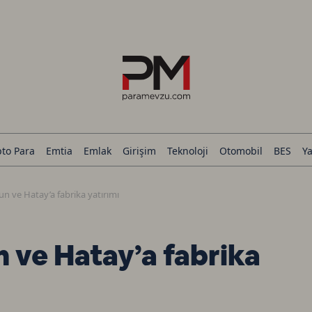
pto Para
Emtia
Emlak
Girişim
Teknoloji
Otomobil
BES
Ya
n ve Hatay’a fabrika yatırımı
 ve Hatay’a fabrika