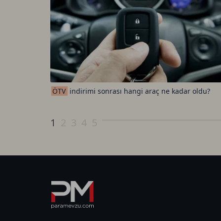
ÖTV
indirimi sonrası hangi araç ne kadar oldu?
1
2
3
4
5