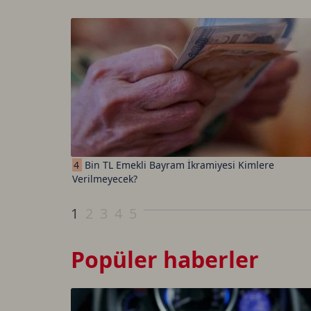
4
Bin TL Emekli Bayram İkramiyesi Kimlere
Verilmeyecek?
1
2
3
4
5
Popüler haberler