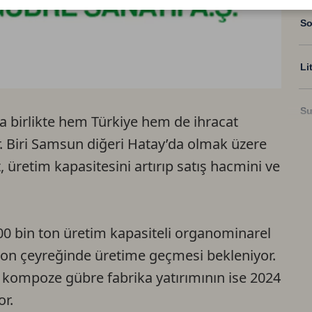
So
Li
Su
la birlikte hem Türkiye hem de ihracat
 Biri Samsun diğeri Hatay’da olmak üzere
Ri
, üretim kapasitesini artırıp satış hacmini ve
US
00 bin ton üretim kapasiteli organominarel
U
son çeyreğinde üretime geçmesi bekleniyor.
li kompoze gübre fabrika yatırımının ise 2024
TR
r.