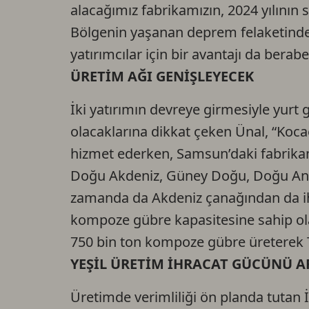
alacağımız fabrikamızın, 2024 yılının
Bölgenin yaşanan deprem felaketinde
yatırımcılar için bir avantajı da berabe
ÜRETİM AĞI GENİŞLEYECEK
İki yatırımın devreye girmesiyle yurt 
olacaklarına dikkat çeken Ünal, “Koc
hizmet ederken, Samsun’daki fabrikamı
Doğu Akdeniz, Güney Doğu, Doğu Ana
zamanda da Akdeniz çanağından da ih
kompoze gübre kapasitesine sahip ola
750 bin ton kompoze gübre üreterek T
YEŞİL ÜRETİM İHRACAT GÜCÜNÜ A
Üretimde verimliliği ön planda tutan İ