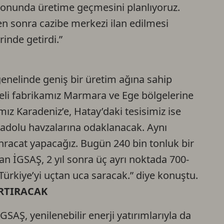
 sonunda üretime geçmesini planlıyoruz.
n sonra cazibe merkezi ilan edilmesi
rinde getirdi.”
genelinde geniş bir üretim ağına sahip
aeli fabrikamız Marmara ve Ege bölgelerine
z Karadeniz’e, Hatay’daki tesisimiz ise
dolu havzalarına odaklanacak. Aynı
racat yapacağız. Bugün 240 bin tonluk bir
n İGSAŞ, 2 yıl sonra üç ayrı noktada 700-
ürkiye’yi uçtan uca saracak.” diye konuştu.
RTIRACAK
GSAŞ, yenilenebilir enerji yatırımlarıyla da