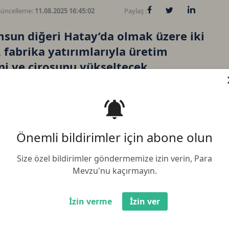
üncelleme:
11.08.2025 16:45:02
Paylaş :
msun diğeri Hatay’da olmak üzere iki
, fabrika yatırımlarıyla üretim
ini ve cirosunu yükseltecek
Önemli bildirimler için abone olun
Bi
Size özel bildirimler göndermemize izin verin, Para
Mevzu'nu kaçırmayın.
Et
İzin verme
İzin ver
BN