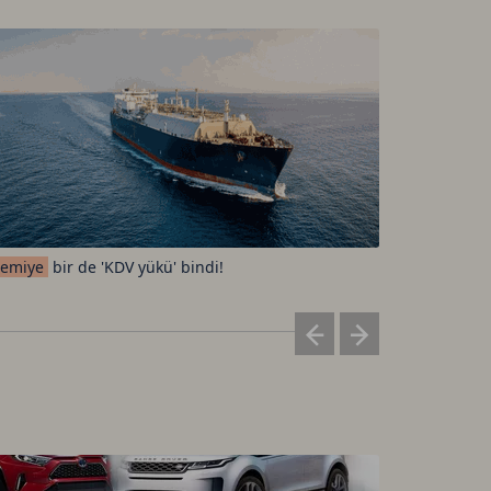
emiye
bir de 'KDV yükü' bindi!
Elon
Musk'