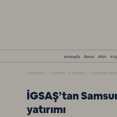
Anasayfa
Borsa
Altın
Kri
Paramevzu
Haberler
Gündem
İGSAŞ’tan Samsu
İGSAŞ’tan Samsun
yatırımı