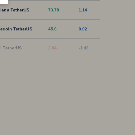
lana TetherUS
73.78
1.14
tecoin TetherUS
45.6
0.02
i TetherUS
2.04
-1.48
pple TetherUS
1.0256
-0.9
D Coin TetherUS
1.0005
-0.02
SDT
1.0003
0
ON TetherUS
0.3273
0.12