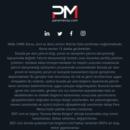
YASAL UYARI: Borsa, altın ve döviz verileri Matriks Data tarafından sağlanmaktadır.
Borsa verileri 15 dakika gecikmelidir.
Burada yer alan yatırım bilgi, yorum ve tavsiyeleri yatırım danışmanlığı
kapsamında değildir. Yatırım danışmanlığı hizmeti; aracı kurumlar, portföy yönetim
şirketleri, mevduat kabul etmeyen bankalar ile müşteri arasında imzalanacak
yatırım danışmanlığı sözleşmesi çerçevesinde sunulmaktadır. Burada yer alan
yorum ve tavsiyeler, yorum ve tavsiyede bulunanların kişisel görüşlerine
dayanmaktadır. Bu görüşler mali durumunuz ile risk ve getiri tercihlerinize uygun
olmayabilir. Bu nedenle, sadece burada yer alan bilgilere dayanılarak yatırım
kararı verilmesi beklentilerinize uygun sonuçlar doğurmayabilir. Bununla beraber
gerek site üzerindeki, gerekse site için kullanılan kaynaklardaki hata ve
eksikliklerden ve sitedeki bilgilerin kullanılması sonucunda yatırımcıların
uğrayabilecekleri doğrudan ve/veya dolaylı zararlardan, kar yoksunluğundan,
manevi zararlardan ve üçüncü kişilerin uğrayabileceği zararlardan dolayı Para
Mevzu hiçbir şekilde sorumlu tutulamaz.
BIST isim ve logosu "Koruma Marka Belgesi" altında korunmakta olup izinsiz
kullanılamaz, iktibas edilemez, değiştirilemez.
BIST ismi altında açıklanan tüm bilgilerin telif hakları tamamen BIST'e ait olup,
tekrar yayınlanamaz