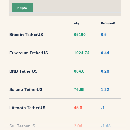
Kripto
Alış
Değişim%
Bitcoin TetherUS
65190
0.5
Ethereum TetherUS
1924.74
0.44
BNB TetherUS
604.6
0.26
Solana TetherUS
76.88
1.32
Litecoin TetherUS
45.6
-1
Sui TetherUS
2.04
-1.48