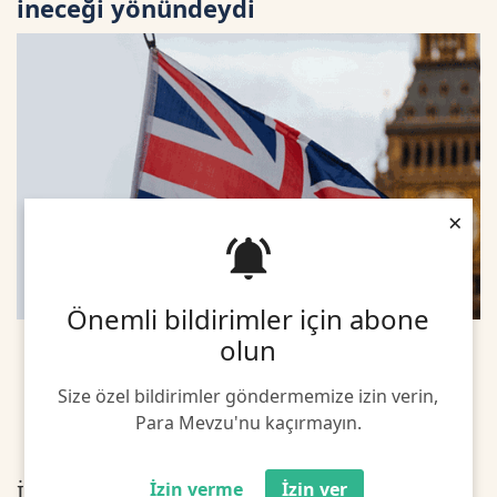
ineceği yönündeydi
×
Önemli bildirimler için abone
olun
Size özel bildirimler göndermemize izin verin,
Para Mevzu'nu kaçırmayın.
İzin verme
İzin ver
İngiltere'de yıllık enflasyon nisanda