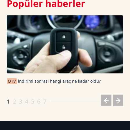
Popüler haberler
ÖTV
indirimi sonrası hangi araç ne kadar oldu?
1
2
3
4
5
6
7