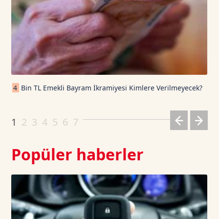
USDT
1.0003
0
TRON TetherUS
0.3279
0.24
Cardano TetherUS
0.202
5.16
4
Bin TL Emekli Bayram İkramiyesi Kimlere Verilmeyecek?
Dogecoin TetherUS
0.0698
1.09
1
2
3
4
5
6
7
Popüler haberler