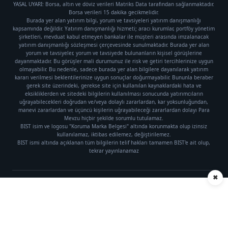
YASAL UYARI: Borsa, altın ve döviz verileri Matriks Data tarafından sağlanmaktadır.
Borsa verileri 15 dakika gecikmelidir.
Burada yer alan yatırım bilgi, yorum ve tavsiyeleri yatırım danışmanlığı
kapsamında değildir. Yatırım danışmanlığı hizmeti; aracı kurumlar, portföy yönetim
şirketleri, mevduat kabul etmeyen bankalar ile müşteri arasında imzalanacak
yatırım danışmanlığı sözleşmesi çerçevesinde sunulmaktadır. Burada yer alan
yorum ve tavsiyeler, yorum ve tavsiyede bulunanların kişisel görüşlerine
dayanmaktadır. Bu görüşler mali durumunuz ile risk ve getiri tercihlerinize uygun
olmayabilir. Bu nedenle, sadece burada yer alan bilgilere dayanılarak yatırım
kararı verilmesi beklentilerinize uygun sonuçlar doğurmayabilir. Bununla beraber
gerek site üzerindeki, gerekse site için kullanılan kaynaklardaki hata ve
eksikliklerden ve sitedeki bilgilerin kullanılması sonucunda yatırımcıların
uğrayabilecekleri doğrudan ve/veya dolaylı zararlardan, kar yoksunluğundan,
manevi zararlardan ve üçüncü kişilerin uğrayabileceği zararlardan dolayı Para
Mevzu hiçbir şekilde sorumlu tutulamaz.
BIST isim ve logosu "Koruma Marka Belgesi" altında korunmakta olup izinsiz
kullanılamaz, iktibas edilemez, değiştirilemez.
BIST ismi altında açıklanan tüm bilgilerin telif hakları tamamen BIST'e ait olup,
tekrar yayınlanamaz
✖
Künye
|
Gizlilik Politikası
Telif hakkı © 2021 Para Mevzu