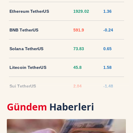
Ethereum TetherUS
1929.02
1.36
BNB TetherUS
591.9
-0.24
Solana TetherUS
73.83
0.65
Litecoin TetherUS
45.8
1.58
Sui TetherUS
2.04
-1.48
Gündem
Haberleri
Ripple TetherUS
1.0357
-1.16
USD Coin TetherUS
1.0006
-0.03