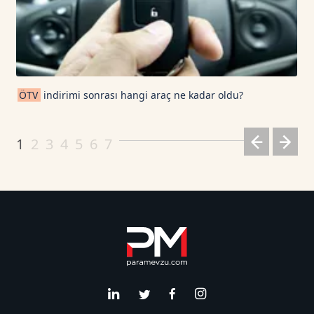
ÖTV
indirimi sonrası hangi araç ne kadar oldu?
1
2
3
4
5
6
7