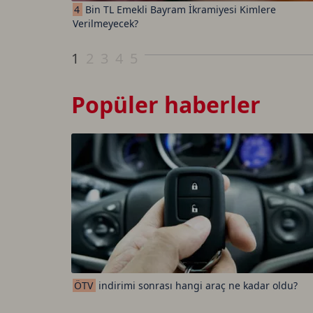
4
Bin TL Emekli Bayram İkramiyesi Kimlere
Verilmeyecek?
1
2
3
4
5
Popüler haberler
ÖTV
indirimi sonrası hangi araç ne kadar oldu?