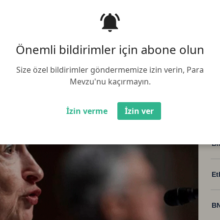
üncelleme:
04.08.2025 04:30:02
Paylaş :
 bazı bölgesel bankaların hisse
Önemli bildirimler için abone olun
am ettiğini ancak bankacılık
yledi
Size özel bildirimler göndermemize izin verin, Para
Mevzu'nu kaçırmayın.
İzin verme
İzin ver
Bi
Et
BN