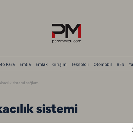
pto Para
Emtia
Emlak
Girişim
Teknoloji
Otomobil
BES
Ya
nkacılık sistemi sağlam
acılık sistemi