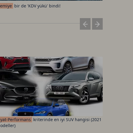
emiye
bir de 'KDV yükü' bindi!
Elon
Musk'
iyat-Performans
kriterinde en iyi SUV hangisi (2021
Fenerbah
odeller)
ücretleri 