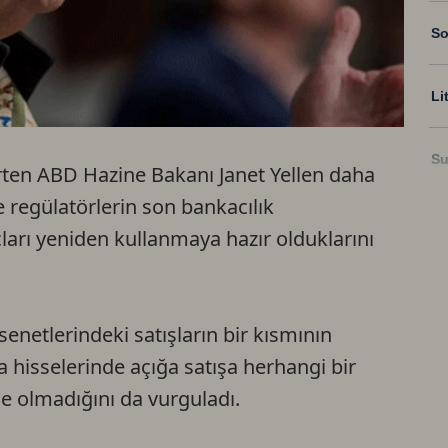
So
Li
Su
irten ABD Hazine Bakanı Janet Yellen daha
 regülatörlerin son bankacılık
Ri
arı yeniden kullanmaya hazır olduklarını
US
netlerindeki satışların bir kısmının
U
a hisselerinde açığa satışa herhangi bir
 olmadığını da vurguladı.
TR