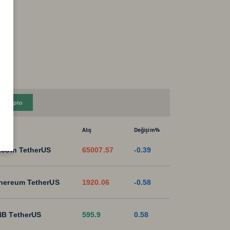
Kripto
Alış
Değişim%
tcoin TetherUS
65007.57
-0.39
hereum TetherUS
1920.06
-0.58
B TetherUS
595.9
0.58