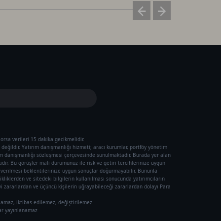
orsa verileri 15 dakika gecikmelidir.
değildir. Yatırım danışmanlığı hizmeti; aracı kurumlar, portföy yönetim
ım danışmanlığı sözleşmesi çerçevesinde sunulmaktadır. Burada yer alan
ır. Bu görüşler mali durumunuz ile risk ve getiri tercihlerinize uygun
ı verilmesi beklentilerinize uygun sonuçlar doğurmayabilir. Bununla
ikliklerden ve sitedeki bilgilerin kullanılması sonucunda yatırımcıların
 zararlardan ve üçüncü kişilerin uğrayabileceği zararlardan dolayı Para
lamaz, iktibas edilemez, değiştirilemez.
rar yayınlanamaz