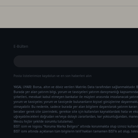
E-Bülten
Posta listelerimize kaydolun ve en son haberleri alın
YASAL UYARI: Borsa, altın ve döviz verileri Matriks Data tarafından sağlanmaktadır. B
Burada yer alan yatırım bilgi, yorum ve tavsiyeleri yatırım danışmanlığı kapsamında 
şirketleri, mevduat kabul etmeyen bankalar ile müşteri arasında imzalanacak yatır
yorum ve tavsiyeler, yorum ve tavsiyede bulunanların kişisel görüşlerine dayanmaktad
olmayabilir. Bu nedenle, sadece burada yer alan bilgilere dayanılarak yatırım karar
beraber gerek site üzerindeki, gerekse site için kullanılan kaynaklardaki hata ve eks
uğrayabilecekleri doğrudan ve/veya dolaylı zararlardan, kar yoksunluğundan, manevi
Mevzu hiçbir şekilde sorumlu tutulamaz.
BIST isim ve logosu "Koruma Marka Belgesi" altında korunmakta olup izinsiz kullanı
BIST ismi altında açıklanan tüm bilgilerin telif hakları tamamen BIST'e ait olup, tek