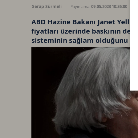
Serap Sürmeli
Yayınlama:
09.05.2023 10:36:00
G
ABD Hazine Bakanı Janet Yellen
fiyatları üzerinde baskının dev
sisteminin sağlam olduğunu sö