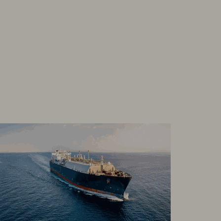
rdano TetherUS
0.199
-1
gecoin TetherUS
0.0704
0.67