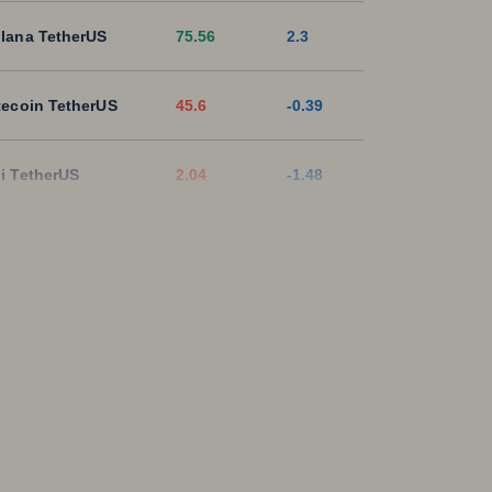
lana TetherUS
75.56
2.3
tecoin TetherUS
45.6
-0.39
i TetherUS
2.04
-1.48
pple TetherUS
1.0418
0.46
D Coin TetherUS
1.0005
-0.01
SDT
1.0003
0
ON TetherUS
0.3287
0.27