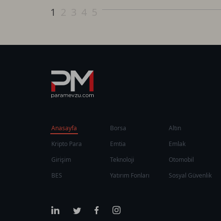
1
2
3
4
5
Anasayfa
Borsa
Altın
Kripto Para
Emtia
Emlak
Girişim
Teknoloji
Otomobil
BES
Yatırım Fonları
Sosyal Güvenlik