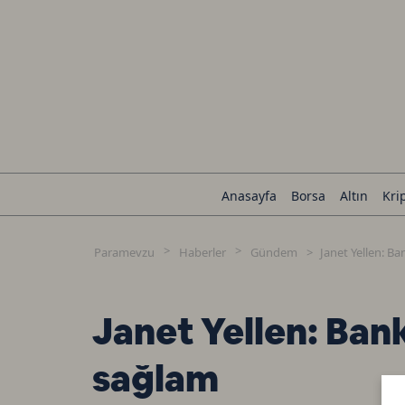
Anasayfa
Borsa
Altın
Kri
Paramevzu
Haberler
Gündem
Janet Yellen: Ba
Janet Yellen: Bank
sağlam