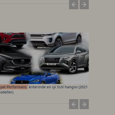
iyat-Performans
kriterinde en iyi SUV hangisi (2021
Fenerbah
odeller)
ücretleri 