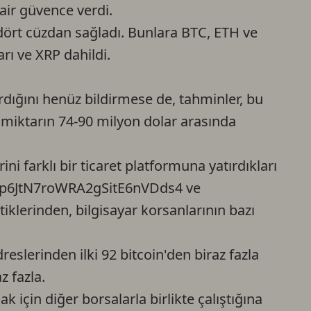
dair güvence verdi.
Ca
r dört cüzdan sağladı. Bunlara BTC, ETH ve
rı ve XRP dahildi.
Do
ardığını henüz bildirmese de, tahminler, bu
miktarın 74-90 milyon dolar arasında
ni farklı bir ticaret platformuna yatırdıkları
kXp6JtN7roWRA2gSitE6nVDds4 ve
lerinden, bilgisayar korsanlarının bazı
reslerinden ilki 92 bitcoin'den biraz fazla
z fazla.
 için diğer borsalarla birlikte çalıştığına