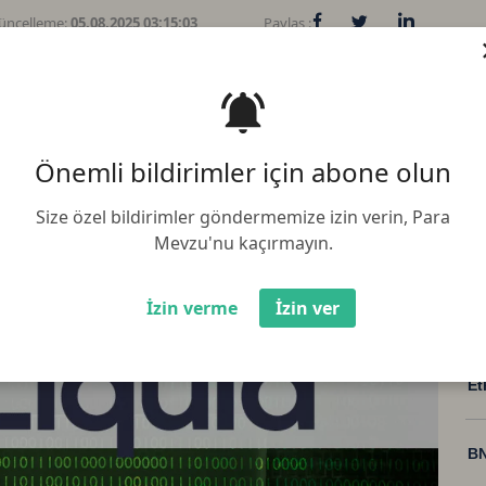
üncelleme:
05.08.2025 03:15:03
Paylaş :
 Liquid'ten, 74 milyon dolar
diğer bazı altcoinlerin çalındığı
Önemli bildirimler için abone olun
Size özel bildirimler göndermemize izin verin, Para
Mevzu'nu kaçırmayın.
İzin verme
İzin ver
Bi
Et
BN