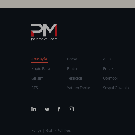
Anasayfa
Borsa
Altın
Kripto Para
Emtia
Emlak
Girişim
Teknoloji
Otomobil
BES
Yatırım Fonları
Sosyal Güvenlik
Künye
|
Gizlilik Politikası