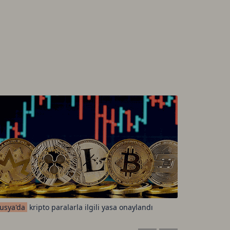
usya'da
kripto paralarla ilgili yasa onaylandı
Standard