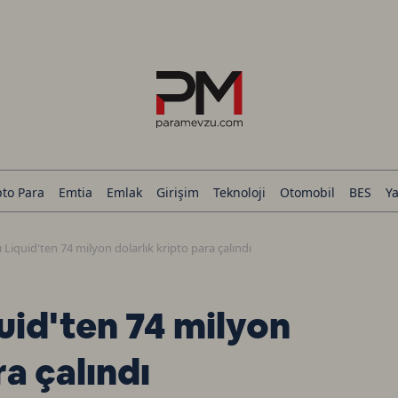
pto Para
Emtia
Emlak
Girişim
Teknoloji
Otomobil
BES
Ya
 Liquid'ten 74 milyon dolarlık kripto para çalındı
uid'ten 74 milyon
ra çalındı