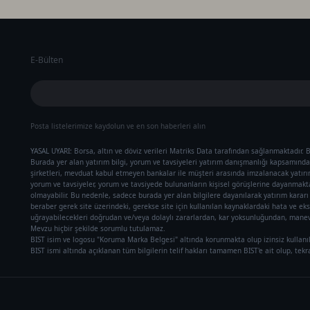
E-Bülten
Posta listelerimize kaydolun ve en son haberleri alın
YASAL UYARI: Borsa, altın ve döviz verileri Matriks Data tarafından sağlanmaktadır. B
Burada yer alan yatırım bilgi, yorum ve tavsiyeleri yatırım danışmanlığı kapsamında 
şirketleri, mevduat kabul etmeyen bankalar ile müşteri arasında imzalanacak yatır
yorum ve tavsiyeler, yorum ve tavsiyede bulunanların kişisel görüşlerine dayanmaktad
olmayabilir. Bu nedenle, sadece burada yer alan bilgilere dayanılarak yatırım karar
beraber gerek site üzerindeki, gerekse site için kullanılan kaynaklardaki hata ve eks
uğrayabilecekleri doğrudan ve/veya dolaylı zararlardan, kar yoksunluğundan, manevi
Mevzu hiçbir şekilde sorumlu tutulamaz.
BIST isim ve logosu "Koruma Marka Belgesi" altında korunmakta olup izinsiz kullanı
BIST ismi altında açıklanan tüm bilgilerin telif hakları tamamen BIST'e ait olup, tek