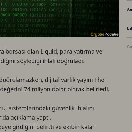
So
Li
Su
a borsası olan Liquid, para yatırma ve
ığını söylediği ihlali doğruladı.
Ri
doğrulamazken, dijital varlık yayını The
US
eğerini 74 milyon dolar olarak belirledi.
U
mu, sistemlerindeki güvenlik ihlalini
'da açıklama yaptı.
TR
eye girdiğini belirtti ve ekibin kalan