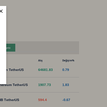
×
Kripto
Alış
Değişim%
tcoin TetherUS
64681.83
0.79
hereum TetherUS
1907.73
1.83
B TetherUS
594.4
-0.67