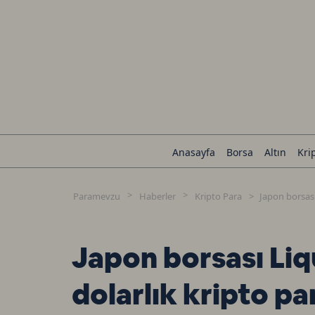
Anasayfa
Borsa
Altın
Kri
Paramevzu
Haberler
Kripto Para
Japon borsası
Japon borsası Liq
dolarlık kripto pa