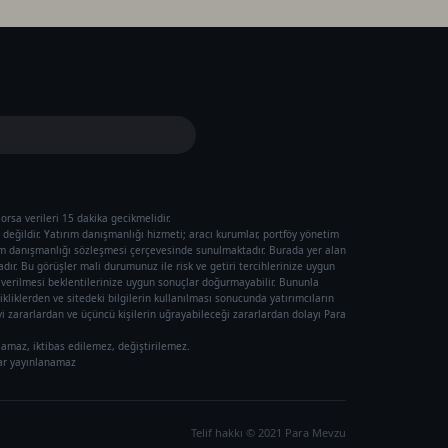
orsa verileri 15 dakika gecikmelidir.
değildir. Yatırım danışmanlığı hizmeti; aracı kurumlar, portföy yönetim
ım danışmanlığı sözleşmesi çerçevesinde sunulmaktadır. Burada yer alan
ır. Bu görüşler mali durumunuz ile risk ve getiri tercihlerinize uygun
ı verilmesi beklentilerinize uygun sonuçlar doğurmayabilir. Bununla
ikliklerden ve sitedeki bilgilerin kullanılması sonucunda yatırımcıların
 zararlardan ve üçüncü kişilerin uğrayabileceği zararlardan dolayı Para
lamaz, iktibas edilemez, değiştirilemez.
rar yayınlanamaz
Telif hakkı © 2021 Para Mevzu