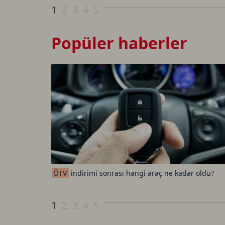
1
2
3
4
5
Popüler haberler
ÖTV
indirimi sonrası hangi araç ne kadar oldu?
1
2
3
4
5