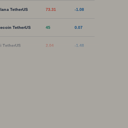
lana TetherUS
73.31
-1.08
tecoin TetherUS
45
0.07
i TetherUS
2.04
-1.48
pple TetherUS
1.045
-1.94
D Coin TetherUS
1.001
0.02
SDT
1.0003
0
ON TetherUS
0.3274
-0.24