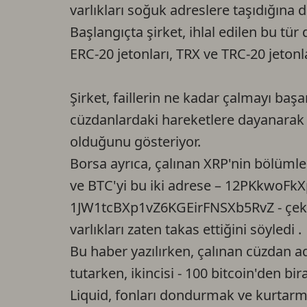
varlıkları soğuk adreslere taşıdığına 
Başlangıçta şirket, ihlal edilen bu tü
ERC-20 jetonları, TRX ve TRC-20 jetonla
Şirket, faillerin ne kadar çalmayı baş
cüzdanlardaki hareketlere dayanarak 
olduğunu gösteriyor.
Borsa ayrıca, çalınan XRP'nin bölümleri
ve BTC'yi bu iki adrese – 12PKkwoF
1JW1tcBXp1vZ6KGEirFNSXb5RvZ - çektik
varlıkları zaten takas ettiğini söyledi .
Bu haber yazılırken, çalınan cüzdan ad
tutarken, ikincisi - 100 bitcoin'den bira
Liquid, fonları dondurmak ve kurtarmak