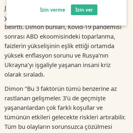
JP Morgan CEO'su Jamie Dimon gelecek on
İzin verme
İzin ver
yıllarda dünyayı 3 faktörün şekillendireceğini
belirtti. Dimon bunları, Kovid-19 pandemisi
sonrası ABD ekoomisindeki toparlanma,
faizlerin yükselişinin eşlik ettiği ortamda
yüksek enflasyon sorunu ve Rusya'nın
Ukrayna'yı işgaliyle yaşanan insani kriz
olarak sıraladı.
Dimon "Bu 3 faktörün tümü benzerine az
rastlanan gelişmeler. 3'ü de geçmişte
yaşananlardan çok farklı koşullar ve
tümünün etkileri gelecekte riskleri artırabilir.
Tüm bu olayların sorunsuzca çözülmesi