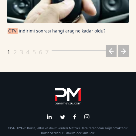
ÖTV
indirimi sonrası hangi araç ne kadar oldu?
1
2
3
4
5
6
7
YASAL UYARI: Borsa, altın ve döviz verileri Matriks Data tarafından sağlanmaktadır.
Borsa verileri 15 dakika gecikmelidir.