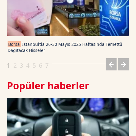
TRON TetherUS
0.3288
0.43
Cardano TetherUS
0.2
-0.7
Borsa
İstanbul’da 26-30 Mayıs 2025 Haftasında Temettü
Dağıtacak Hisseler
Dogecoin TetherUS
0.071
1.59
1
2
3
4
5
6
7
Popüler haberler