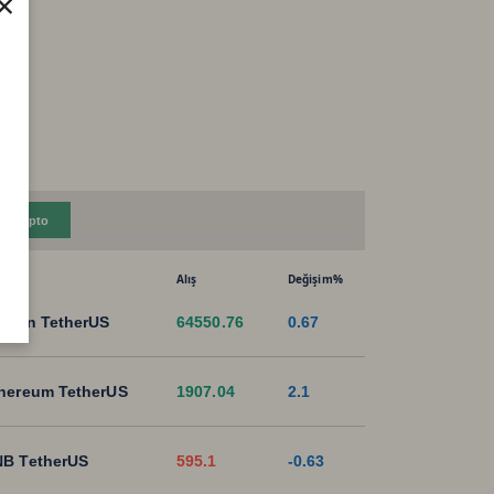
×
Kripto
Alış
Değişim%
tcoin TetherUS
64550.76
0.67
hereum TetherUS
1907.04
2.1
B TetherUS
595.1
-0.63