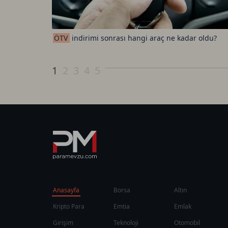
ÖTV
indirimi sonrası hangi araç ne kadar oldu?
1
2
3
4
5
Anasayfa
Borsa
Altın
Kripto Para
Emtia
Emlak
Girişim
Teknoloji
Otomobil