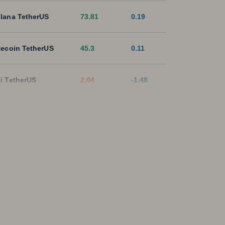
lana TetherUS
73.81
0.19
tecoin TetherUS
45.3
0.11
i TetherUS
2.04
-1.48
pple TetherUS
1.0605
-0.9
D Coin TetherUS
1.0008
0.02
SDT
1.0003
0
ON TetherUS
0.3284
0.49