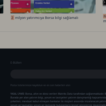
F
2
milyon yatırımcıya Borsa bilgi sağlamalı
m
E-Bülten
Posta listelerimize kaydolun ve en son haberleri alın
YASAL UYARI: Borsa, altın ve döviz verileri Matriks Data tarafından sağlanmaktadır. B
Burada yer alan yatırım bilgi, yorum ve tavsiyeleri yatırım danışmanlığı kapsamında 
şirketleri, mevduat kabul etmeyen bankalar ile müşteri arasında imzalanacak yatır
yorum ve tavsiyeler, yorum ve tavsiyede bulunanların kişisel görüşlerine dayanmaktad