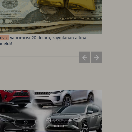
öviz
yatırımcısı 20 dolara, kaygılanan altına
Donald
Tr
öneldi!