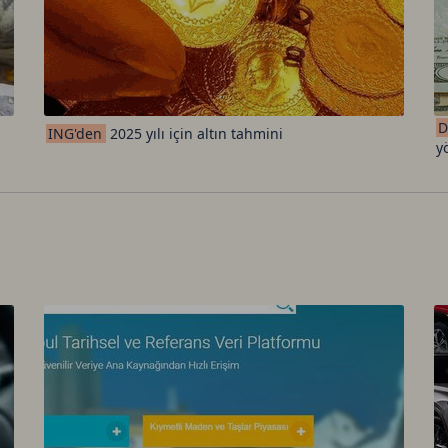
D
ING'den
2025 yılı için altın tahmini
y