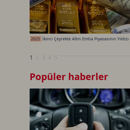
2025
İkinci Çeyrekte Altın Emtia Piyasasının Yıldızı
1
2
3
4
5
Popüler haberler