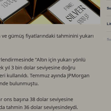
So
Li
n ve gümüş fiyatlarındaki tahminini yukarı
Su
Ri
rlendirmesinde "Altın için yukarı yönlü
 yıl 3 bin dolar seviyesine doğru
US
leri kullanıldı. Temmuz ayında JPMorgan
ininde bulunmuştu.
U
 ons başına 38 dolar seviyesine
TR
a tahmin 36 dolar seviyesindeydi.