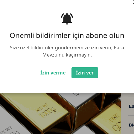
üncelleme:
12.08.2025 10:00:02
Paylaş :
 2025'te 3 bin dolara, gümüşün 38
Önemli bildirimler için abone olun
Size özel bildirimler göndermemize izin verin, Para
Mevzu'nu kaçırmayın.
İzin verme
İzin ver
Bi
Et
BN