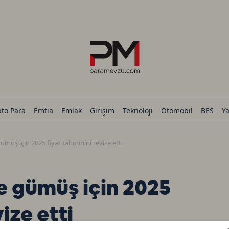
pto Para
Emtia
Emlak
Girişim
Teknoloji
Otomobil
BES
Ya
ümüş için 2025 fiyat tahminini revize etti
e gümüş için 2025
ize etti