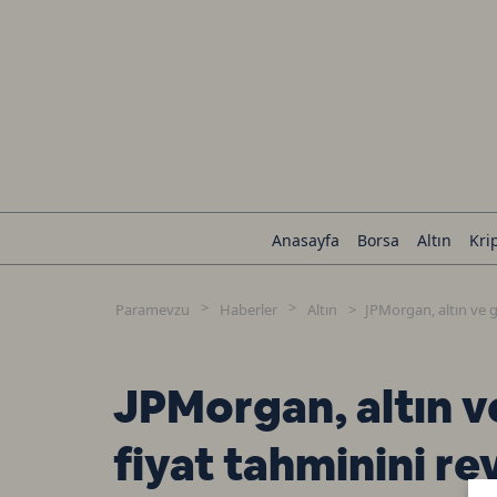
Anasayfa
Borsa
Altın
Kri
Paramevzu
Haberler
Altın
JPMorgan, altın ve g
JPMorgan, altın v
fiyat tahminini rev