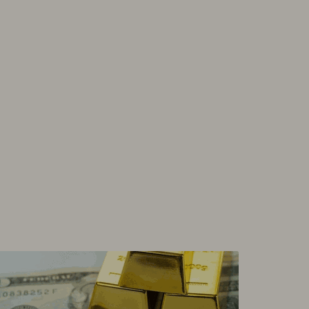
rdano TetherUS
0.192
-0.1
gecoin TetherUS
0.0699
-0.2