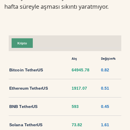
hafta süreyle aşması sıkıntı yaratmıyor.
Kripto
Alış
Değişim%
Bitcoin TetherUS
64945.78
0.82
Ethereum TetherUS
1917.07
0.51
BNB TetherUS
593
0.45
Solana TetherUS
73.82
1.61