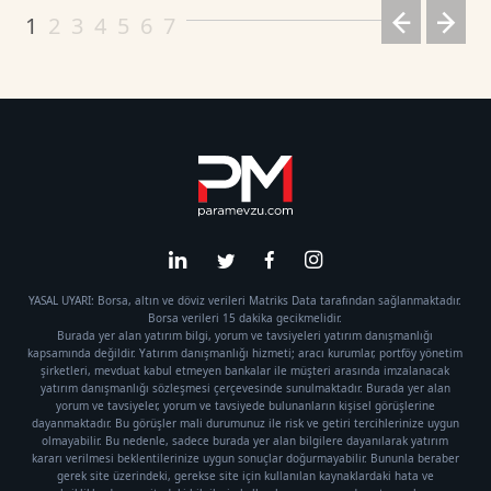
1
2
3
4
5
6
7
YASAL UYARI: Borsa, altın ve döviz verileri Matriks Data tarafından sağlanmaktadır.
Borsa verileri 15 dakika gecikmelidir.
Burada yer alan yatırım bilgi, yorum ve tavsiyeleri yatırım danışmanlığı
kapsamında değildir. Yatırım danışmanlığı hizmeti; aracı kurumlar, portföy yönetim
şirketleri, mevduat kabul etmeyen bankalar ile müşteri arasında imzalanacak
yatırım danışmanlığı sözleşmesi çerçevesinde sunulmaktadır. Burada yer alan
yorum ve tavsiyeler, yorum ve tavsiyede bulunanların kişisel görüşlerine
dayanmaktadır. Bu görüşler mali durumunuz ile risk ve getiri tercihlerinize uygun
olmayabilir. Bu nedenle, sadece burada yer alan bilgilere dayanılarak yatırım
kararı verilmesi beklentilerinize uygun sonuçlar doğurmayabilir. Bununla beraber
gerek site üzerindeki, gerekse site için kullanılan kaynaklardaki hata ve