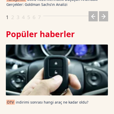
Gerçekler: Goldman Sachs’ın Analizi
Dogecoin TetherUS
0.0699
1.66
1
2
3
4
5
6
7
Popüler haberler
ÖTV
indirimi sonrası hangi araç ne kadar oldu?