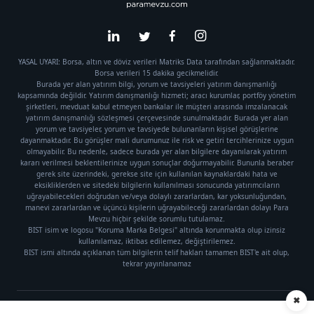
YASAL UYARI: Borsa, altın ve döviz verileri Matriks Data tarafından sağlanmaktadır.
Borsa verileri 15 dakika gecikmelidir.
Burada yer alan yatırım bilgi, yorum ve tavsiyeleri yatırım danışmanlığı
kapsamında değildir. Yatırım danışmanlığı hizmeti; aracı kurumlar, portföy yönetim
şirketleri, mevduat kabul etmeyen bankalar ile müşteri arasında imzalanacak
yatırım danışmanlığı sözleşmesi çerçevesinde sunulmaktadır. Burada yer alan
yorum ve tavsiyeler, yorum ve tavsiyede bulunanların kişisel görüşlerine
dayanmaktadır. Bu görüşler mali durumunuz ile risk ve getiri tercihlerinize uygun
olmayabilir. Bu nedenle, sadece burada yer alan bilgilere dayanılarak yatırım
kararı verilmesi beklentilerinize uygun sonuçlar doğurmayabilir. Bununla beraber
gerek site üzerindeki, gerekse site için kullanılan kaynaklardaki hata ve
eksikliklerden ve sitedeki bilgilerin kullanılması sonucunda yatırımcıların
uğrayabilecekleri doğrudan ve/veya dolaylı zararlardan, kar yoksunluğundan,
manevi zararlardan ve üçüncü kişilerin uğrayabileceği zararlardan dolayı Para
Mevzu hiçbir şekilde sorumlu tutulamaz.
BIST isim ve logosu "Koruma Marka Belgesi" altında korunmakta olup izinsiz
kullanılamaz, iktibas edilemez, değiştirilemez.
BIST ismi altında açıklanan tüm bilgilerin telif hakları tamamen BIST'e ait olup,
tekrar yayınlanamaz
✖