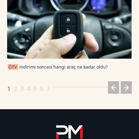
ÖTV
indirimi sonrası hangi araç ne kadar oldu?
1
2
3
4
5
6
7