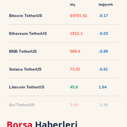
Alış
Değişim%
Bitcoin TetherUS
64701.61
-0.17
Ethereum TetherUS
1912.1
-0.03
BNB TetherUS
589.4
-0.89
Solana TetherUS
73.31
-0.61
Litecoin TetherUS
45.8
1.64
Sui TetherUS
2.04
-1.48
Borsa
Haberleri
Ripple TetherUS
1.0333
-1.72