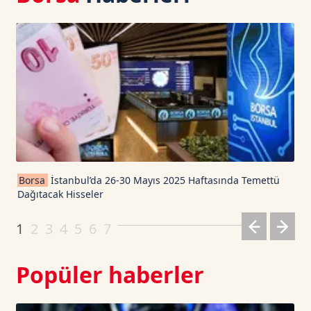
USD Coin TetherUS
1.0007
-0.03
USDT
1.0003
0
TRON TetherUS
0.3271
0.03
Cardano TetherUS
0.2
6.31
Borsa
İstanbul’da 26-30 Mayıs 2025 Haftasında Temettü
Dağıtacak Hisseler
Dogecoin TetherUS
0.0694
-0.44
1
2
3
4
5
6
7
Popüler haberler