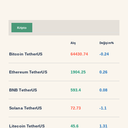
Kripto
Alış
Değişim%
Bitcoin TetherUS
64430.74
-0.24
Ethereum TetherUS
1904.25
0.26
BNB TetherUS
593.4
0.08
Solana TetherUS
72.73
-1.1
Litecoin TetherUS
45.6
1.31