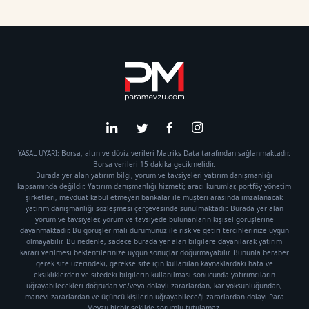
YASAL UYARI: Borsa, altın ve döviz verileri Matriks Data tarafından sağlanmaktadır.
Borsa verileri 15 dakika gecikmelidir.
Burada yer alan yatırım bilgi, yorum ve tavsiyeleri yatırım danışmanlığı
kapsamında değildir. Yatırım danışmanlığı hizmeti; aracı kurumlar, portföy yönetim
şirketleri, mevduat kabul etmeyen bankalar ile müşteri arasında imzalanacak
yatırım danışmanlığı sözleşmesi çerçevesinde sunulmaktadır. Burada yer alan
yorum ve tavsiyeler, yorum ve tavsiyede bulunanların kişisel görüşlerine
dayanmaktadır. Bu görüşler mali durumunuz ile risk ve getiri tercihlerinize uygun
olmayabilir. Bu nedenle, sadece burada yer alan bilgilere dayanılarak yatırım
kararı verilmesi beklentilerinize uygun sonuçlar doğurmayabilir. Bununla beraber
gerek site üzerindeki, gerekse site için kullanılan kaynaklardaki hata ve
eksikliklerden ve sitedeki bilgilerin kullanılması sonucunda yatırımcıların
uğrayabilecekleri doğrudan ve/veya dolaylı zararlardan, kar yoksunluğundan,
manevi zararlardan ve üçüncü kişilerin uğrayabileceği zararlardan dolayı Para
Mevzu hiçbir şekilde sorumlu tutulamaz.