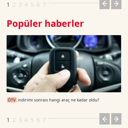
1
2
3
4
5
6
7
Popüler haberler
ÖTV
indirimi sonrası hangi araç ne kadar oldu?
1
2
3
4
5
6
7