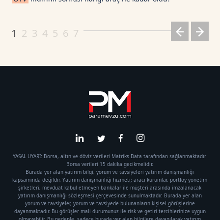
1
2
3
4
5
6
7
YASAL UYARI: Borsa, altın ve döviz verileri Matriks Data tarafından sağlanmaktadır.
Borsa verileri 15 dakika gecikmelidir.
Burada yer alan yatırım bilgi, yorum ve tavsiyeleri yatırım danışmanlığı
kapsamında değildir. Yatırım danışmanlığı hizmeti; aracı kurumlar, portföy yönetim
şirketleri, mevduat kabul etmeyen bankalar ile müşteri arasında imzalanacak
yatırım danışmanlığı sözleşmesi çerçevesinde sunulmaktadır. Burada yer alan
yorum ve tavsiyeler, yorum ve tavsiyede bulunanların kişisel görüşlerine
dayanmaktadır. Bu görüşler mali durumunuz ile risk ve getiri tercihlerinize uygun
olmayabilir. Bu nedenle, sadece burada yer alan bilgilere dayanılarak yatırım