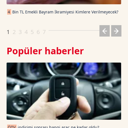
Cardano TetherUS
0.201
6.75
4
Bin TL Emekli Bayram İkramiyesi Kimlere Verilmeyecek?
Dogecoin TetherUS
0.0692
-1.04
1
2
3
4
5
6
7
Popüler haberler
ÖTV
indirimi sonrası hangi araç ne kadar oldu?