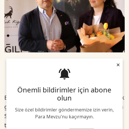
×
Önemli bildirimler için abone
olun
Erkek giyim markası Kiğılı’da 12 yıldır CEO’luk
görevini üstlenen Hilal Suerdem, göreci Sena
Size özel bildirimler göndermemize izin verin,
Suerdem Camcı’ya devretti. Düzenlenen
Para Mevzu'nu kaçırmayın.
törende gençlere fırsat tanımanın Kiğılı için