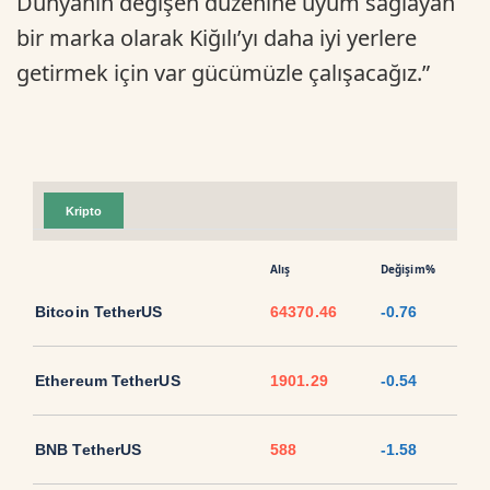
Dünyanın değişen düzenine uyum sağlayan
bir marka olarak Kiğılı’yı daha iyi yerlere
getirmek için var gücümüzle çalışacağız.”
Kripto
Alış
Değişim%
Bitcoin TetherUS
64370.46
-0.76
Ethereum TetherUS
1901.29
-0.54
BNB TetherUS
588
-1.58