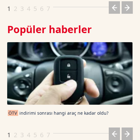
1
2
3
4
5
6
7
Popüler haberler
ÖTV
indirimi sonrası hangi araç ne kadar oldu?
1
2
3
4
5
6
7