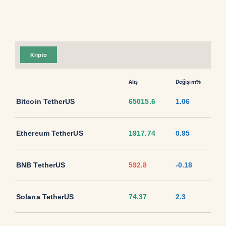
Kripto
Alış
Değişim%
Bitcoin TetherUS
65015.6
1.06
Ethereum TetherUS
1917.74
0.95
BNB TetherUS
592.8
-0.18
Solana TetherUS
74.37
2.3