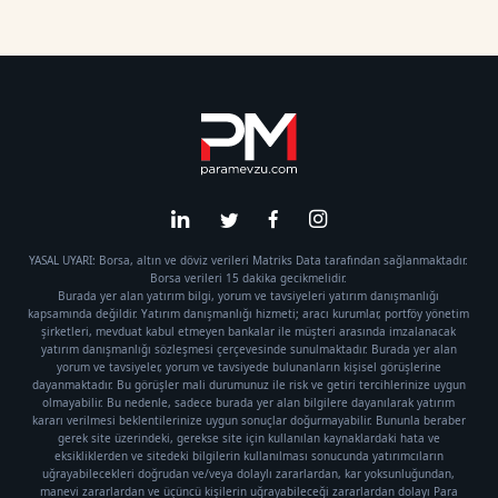
YASAL UYARI: Borsa, altın ve döviz verileri Matriks Data tarafından sağlanmaktadır.
Borsa verileri 15 dakika gecikmelidir.
Burada yer alan yatırım bilgi, yorum ve tavsiyeleri yatırım danışmanlığı
kapsamında değildir. Yatırım danışmanlığı hizmeti; aracı kurumlar, portföy yönetim
şirketleri, mevduat kabul etmeyen bankalar ile müşteri arasında imzalanacak
yatırım danışmanlığı sözleşmesi çerçevesinde sunulmaktadır. Burada yer alan
yorum ve tavsiyeler, yorum ve tavsiyede bulunanların kişisel görüşlerine
dayanmaktadır. Bu görüşler mali durumunuz ile risk ve getiri tercihlerinize uygun
olmayabilir. Bu nedenle, sadece burada yer alan bilgilere dayanılarak yatırım
kararı verilmesi beklentilerinize uygun sonuçlar doğurmayabilir. Bununla beraber
gerek site üzerindeki, gerekse site için kullanılan kaynaklardaki hata ve
eksikliklerden ve sitedeki bilgilerin kullanılması sonucunda yatırımcıların
uğrayabilecekleri doğrudan ve/veya dolaylı zararlardan, kar yoksunluğundan,
manevi zararlardan ve üçüncü kişilerin uğrayabileceği zararlardan dolayı Para