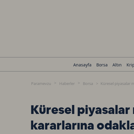
Anasayfa
Borsa
Altın
Kri
Paramevzu
Haberler
Borsa
Küresel piyasalar 
Küresel piyasalar
kararlarına odakl