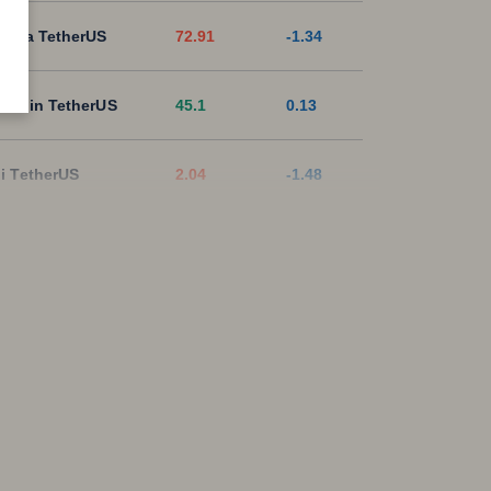
lana TetherUS
72.91
-1.34
tecoin TetherUS
45.1
0.13
i TetherUS
2.04
-1.48
pple TetherUS
1.0449
-1.65
D Coin TetherUS
1.0009
0.02
SDT
1.0003
0
ON TetherUS
0.3272
-0.4