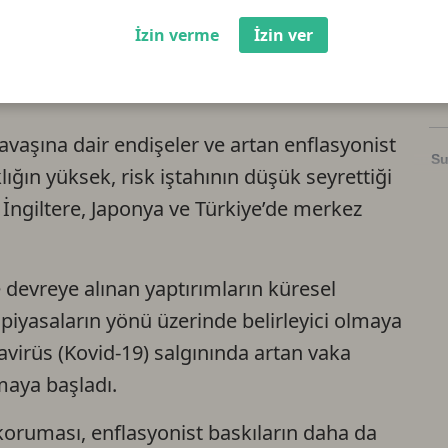
İzin verme
İzin ver
So
Li
vaşına dair endişeler ve artan enflasyonist
Su
ığın yüksek, risk iştahının düşük seyrettiği
 İngiltere, Japonya ve Türkiye’de merkez
Ri
devreye alınan yaptırımların küresel
US
 piyasaların yönü üzerinde belirleyici olmaya
virüs (Kovid-19) salgınında artan vaka
U
maya başladı.
TR
 koruması, enflasyonist baskıların daha da