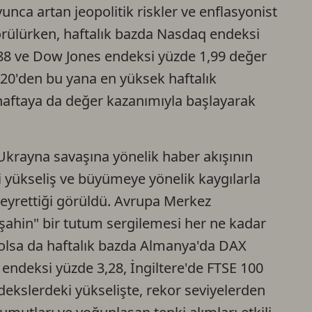
ca artan jeopolitik riskler ve enflasyonist
 görülürken, haftalık bazda Nasdaq endeksi
88 ve Dow Jones endeksi yüzde 1,99 değer
020'den bu yana en yüksek haftalık
 haftaya da değer kazanımıyla başlayarak
Ukrayna savaşına yönelik haber akışının
ki yükseliş ve büyümeye yönelik kaygılarla
seyrettiği görüldü. Avrupa Merkez
ahin" bir tutum sergilemesi her ne kadar
r olsa da haftalık bazda Almanya'da DAX
endeksi yüzde 3,28, İngiltere'de FTSE 100
ekslerdeki yükselişte, rekor seviyelerden