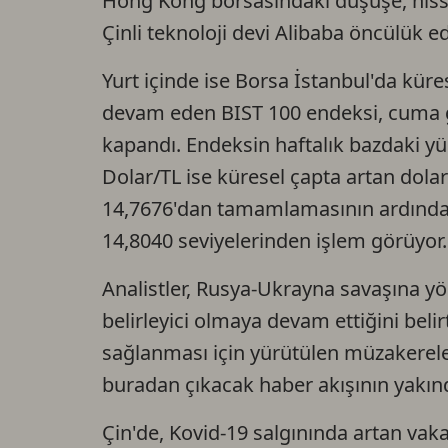
Hong Kong borsasındaki düşüşe, hisse
Çinli teknoloji devi Alibaba öncülük ed
Yurt içinde ise Borsa İstanbul'da küre
devam eden BIST 100 endeksi, cuma g
kapandı. Endeksin haftalık bazdaki yük
Dolar/TL ise küresel çapta artan dolar 
14,7676'dan tamamlamasının ardından
14,8040 seviyelerinden işlem görüyor.
Analistler, Rusya-Ukrayna savaşına yö
belirleyici olmaya devam ettiğini beli
sağlanması için yürütülen müzakereler
buradan çıkacak haber akışının yakınd
Çin'de, Kovid-19 salgınında artan vaka s