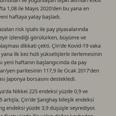
umutları ve yoğunlaşan tepki alımları etkili
fta 1,08 ile Mayıs 2020'den bu yana en
eni haftaya yatay başladı.
alan risk iştahı ile pay piyasalarında
 seyir izlendiği görülürken, büyüme ve
nlaşması dikkati çekti. Çin'de Kovid-19 vaka
yana ilk kez hızlı yükselişlerle ilerlemesinin
sı yeni haftanın başlangıcında da pay
lar/yen paritesinin 117,9 ile Ocak 2017'den
ı Japonya borsasını destekledi.
ya'da Nikkei 225 endeksi yüzde 0,9 ve
 artışla, Çin'de Şanghay bileşik endeksi
g endeksi yüzde 3,9 düşüşle seyrediyor.