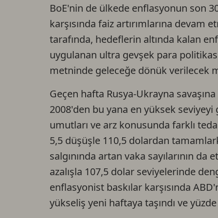
BoE'nin de ülkede enflasyonun son 30
karşısında faiz artırımlarına devam et
tarafında, hedeflerin altında kalan e
uygulanan ultra gevşek para politikas
metninde geleceğe dönük verilecek me
Geçen hafta Rusya-Ukrayna savaşına 
2008'den bu yana en yüksek seviyeyi g
umutları ve arz konusunda farklı tedar
5,5 düşüşle 110,5 dolardan tamamlark
salgınında artan vaka sayılarının da e
azalışla 107,5 dolar seviyelerinde deng
enflasyonist baskılar karşısında ABD'ni
yükseliş yeni haftaya taşındı ve yüzde 2