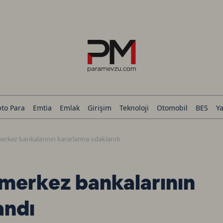
pto Para
Emtia
Emlak
Girişim
Teknoloji
Otomobil
BES
Ya
merkez bankalarının kararlarına odaklandı
 merkez bankalarının
andı