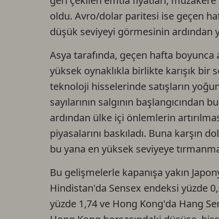
geri çekilen emtia fiyatları, müzakere 
oldu. Avro/dolar paritesi ise geçen ha
düşük seviyeyi görmesinin ardından y
Asya tarafında, geçen hafta boyunca az
yüksek oynaklıkla birlikte karışık bir
teknoloji hisselerinde satışların yoğu
sayılarının salgının başlangıcından bu 
ardından ülke içi önlemlerin artırılma
piyasalarını baskıladı. Buna karşın do
bu yana en yüksek seviyeye tırmanmas
Bu gelişmelerle kapanışa yakın Japon
Hindistan'da Sensex endeksi yüzde 0,5
yüzde 1,74 ve Hong Kong'da Hang Sen