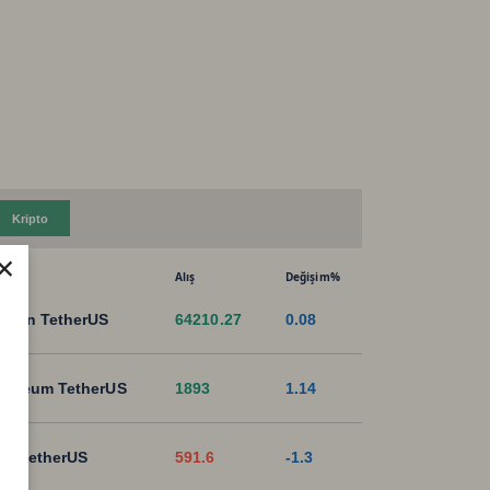
Kripto
×
Alış
Değişim%
tcoin TetherUS
64210.27
0.08
hereum TetherUS
1893
1.14
B TetherUS
591.6
-1.3