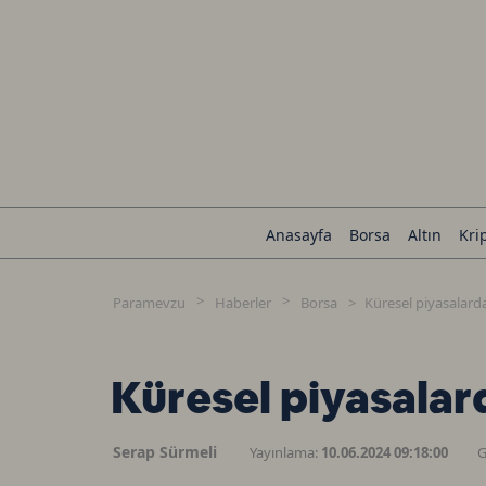
Anasayfa
Borsa
Altın
Kri
Paramevzu
Haberler
Borsa
Küresel piyasalarda
Küresel piyasalar
Serap Sürmeli
Yayınlama:
10.06.2024 09:18:00
G