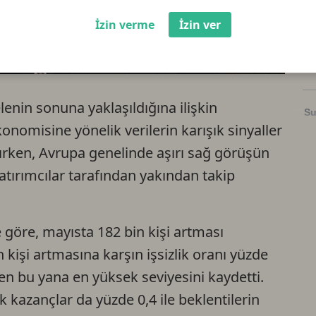
İzin verme
İzin ver
So
Li
nin sonuna yaklaşıldığına ilişkin
Su
nomisine yönelik verilerin karışık sinyaller
tırken, Avrupa genelinde aşırı sağ görüşün
Ri
atırımcılar tarafından yakından takip
US
göre, mayısta 182 bin kişi artması
U
 kişi artmasına karşın işsizlik oranı yüzde
den bu yana en yüksek seviyesini kaydetti.
TR
ik kazançlar da yüzde 0,4 ile beklentilerin