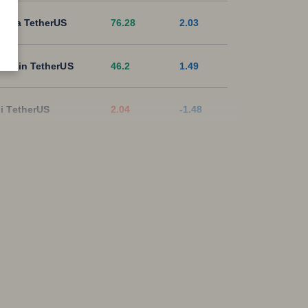
lana TetherUS
76.28
2.03
tecoin TetherUS
46.2
1.49
i TetherUS
2.04
-1.48
pple TetherUS
1.0332
-0.17
D Coin TetherUS
1.0006
0.02
SDT
1.0003
0
ON TetherUS
0.3296
0.61