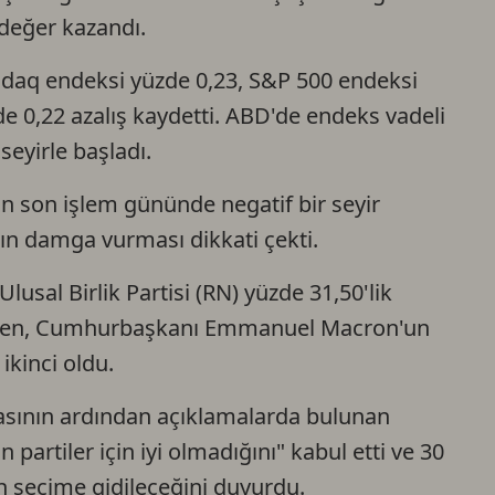
 değer kazandı.
aq endeksi yüzde 0,23, S&P 500 endeksi
e 0,22 azalış kaydetti. ABD'de endeks vadeli
seyirle başladı.
n son işlem gününde negatif bir seyir
ın damga vurması dikkati çekti.
lusal Birlik Partisi (RN) yüzde 31,50'lik
 alırken, Cumhurbaşkanı Emmanuel Macron'un
ikinci oldu.
masının ardından açıklamalarda bulunan
partiler için iyi olmadığını" kabul etti ve 30
n seçime gidileceğini duyurdu.