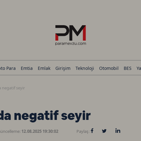
pto Para
Emtia
Emlak
Girişim
Teknoloji
Otomobil
BES
Ya
 negatif seyir
da negatif seyir
üncelleme:
12.08.2025 19:30:02
Paylaş :