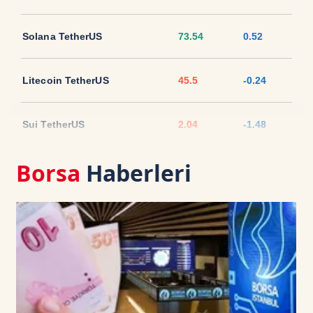
Solana TetherUS
73.54
0.52
Litecoin TetherUS
45.5
-0.24
Sui TetherUS
2.04
-1.48
Borsa
Haberleri
Ripple TetherUS
1.0212
-2.02
USD Coin TetherUS
1.0006
-0.02
USDT
1.0003
0
TRON TetherUS
0.3273
0.12