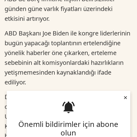
günden güne varlık fiyatları üzerindeki
etkisini artırıyor.
ABD Başkanı Joe Biden ile kongre liderlerinin
bugün yapacağı toplantının ertelendiğine
yönelik haberler öne çıkarken, erteleme
sebebinin alt komisyonlardaki hazırlıkların
yetişmemesinden kaynaklandığı ifade
ediliyor.
×
Dün konuya ilişkin açıklamalar yatırımcıların
odağında kalmaya devam ederken,
Uluslararası Para Fonu (IMF) Sözcüsü Julie
Önemli bildirimler için abone
Kozack, ABD'nin temerrüde düşmesi halinde
olun
bu durumun sadece ABD için değil, küresel