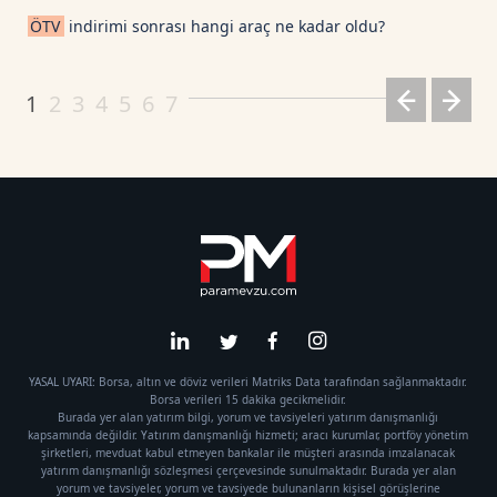
ÖTV
indirimi sonrası hangi araç ne kadar oldu?
1
2
3
4
5
6
7
YASAL UYARI: Borsa, altın ve döviz verileri Matriks Data tarafından sağlanmaktadır.
Borsa verileri 15 dakika gecikmelidir.
Burada yer alan yatırım bilgi, yorum ve tavsiyeleri yatırım danışmanlığı
kapsamında değildir. Yatırım danışmanlığı hizmeti; aracı kurumlar, portföy yönetim
şirketleri, mevduat kabul etmeyen bankalar ile müşteri arasında imzalanacak
yatırım danışmanlığı sözleşmesi çerçevesinde sunulmaktadır. Burada yer alan
yorum ve tavsiyeler, yorum ve tavsiyede bulunanların kişisel görüşlerine