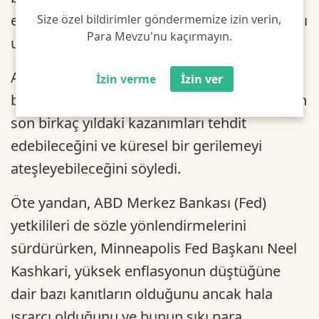
ekonomi için de çok ciddi yansımaları olacağı
Size özel bildirimler göndermemize izin verin,
Para Mevzu'nu kaçırmayın.
uyarısında bulundu.
ABD Hazine Bakanı Janet Yellen da ABD'nin
İzin verme
İzin ver
borç yükümlülüklerini yerine getirmemesinin
son birkaç yıldaki kazanımları tehdit
edebileceğini ve küresel bir gerilemeyi
ateşleyebileceğini söyledi.
Öte yandan, ABD Merkez Bankası (Fed)
yetkilileri de sözle yönlendirmelerini
sürdürürken, Minneapolis Fed Başkanı Neel
Kashkari, yüksek enflasyonun düştüğüne
dair bazı kanıtların olduğunu ancak hala
ısrarcı olduğunu ve bunun sıkı para