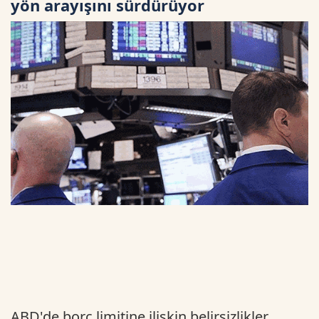
yön arayışını sürdürüyor
ABD'de borç limitine ilişkin belirsizlikler