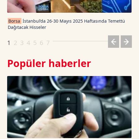
Cardano TetherUS
0.199
-4.1
Borsa
İstanbul’da 26-30 Mayıs 2025 Haftasında Temettü
Dağıtacak Hisseler
Dogecoin TetherUS
0.0698
0.96
1
2
3
4
5
6
7
Popüler haberler