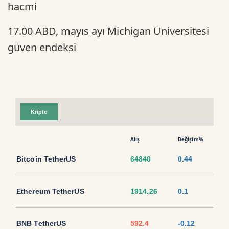
hacmi
17.00 ABD, mayıs ayı Michigan Üniversitesi
güven endeksi
Kripto
Alış
Değişim%
Bitcoin TetherUS
64840
0.44
Ethereum TetherUS
1914.26
0.1
BNB TetherUS
592.4
-0.12