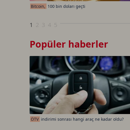
Bitcoin,
100 bin doları geçti
1
2
3
4
5
Popüler haberler
ÖTV
indirimi sonrası hangi araç ne kadar oldu?