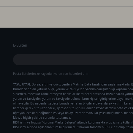
E-Bülten
Posta listelerimize kaydolun ve en son haberleri alın
YASAL UYARI: Borsa, altın ve döviz verileri Matriks Data tarafından sağlanmaktadır. B
Burada yer alan yatırım bilgi, yorum ve tavsiyeleri yatırım danışmanlığı kapsamında 
şirketleri, mevduat kabul etmeyen bankalar ile müşteri arasında imzalanacak yatır
yorum ve tavsiyeler, yorum ve tavsiyede bulunanların kişisel görüşlerine dayanmaktad
olmayabilir. Bu nedenle, sadece burada yer alan bilgilere dayanılarak yatırım karar
beraber gerek site üzerindeki, gerekse site için kullanılan kaynaklardaki hata ve eks
uğrayabilecekleri doğrudan ve/veya dolaylı zararlardan, kar yoksunluğundan, manevi
Mevzu hiçbir şekilde sorumlu tutulamaz.
BIST isim ve logosu "Koruma Marka Belgesi" altında korunmakta olup izinsiz kullanı
BIST ismi altında açıklanan tüm bilgilerin telif hakları tamamen BIST'e ait olup, tek