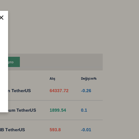
×
Kripto
Alış
Değişim%
tcoin TetherUS
64337.72
-0.26
hereum TetherUS
1899.54
0.1
B TetherUS
593.8
-0.01