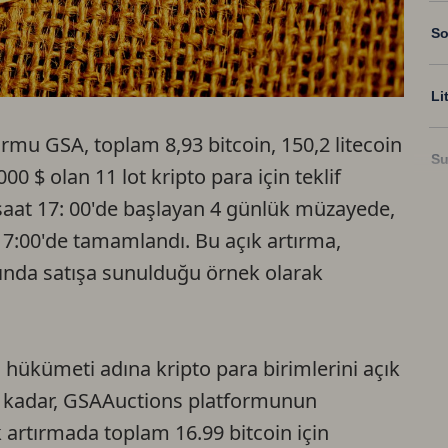
So
Li
ormu GSA, toplam 8,93 bitcoin, 150,2 litecoin
Su
0 $ olan 11 lot kripto para için teklif
saat 17: 00'de başlayan 4 günlük müzayede,
Ri
17:00'de tamamlandı. Bu açık artırma,
arında satışa sunulduğu örnek olarak
US
U
 hükümeti adına kripto para birimlerini açık
e kadar, GSAAuctions platformunun
TR
k artırmada toplam 16.99 bitcoin için