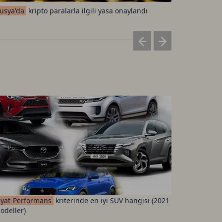
usya'da
kripto paralarla ilgili yasa onaylandı
Standard
iyat-Performans
kriterinde en iyi SUV hangisi (2021
Fenerbah
odeller)
ücretleri 