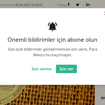
üncelleme:
05.08.2025 10:30:03
Paylaş :
ırma platformu olan GSA'ya ilk defa
Önemli bildirimler için abone olun
Size özel bildirimler göndermemize izin verin, Para
Mevzu'nu kaçırmayın.
İzin verme
İzin ver
Bi
Et
BN