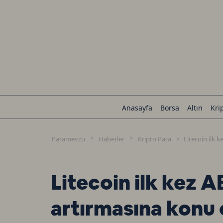
Anasayfa
Borsa
Altın
Kri
Paramevzu
Haberler
Kripto Para
Litecoin ilk 
Litecoin ilk kez 
artırmasına konu 