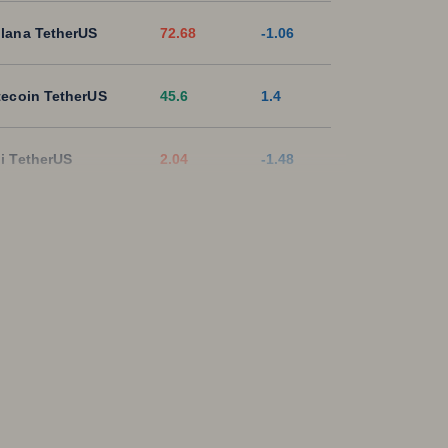
lana TetherUS
72.68
-1.06
tecoin TetherUS
45.6
1.4
i TetherUS
2.04
-1.48
pple TetherUS
1.0254
-1.76
D Coin TetherUS
1.0008
-0.01
SDT
1.0003
0
ON TetherUS
0.328
-0.03