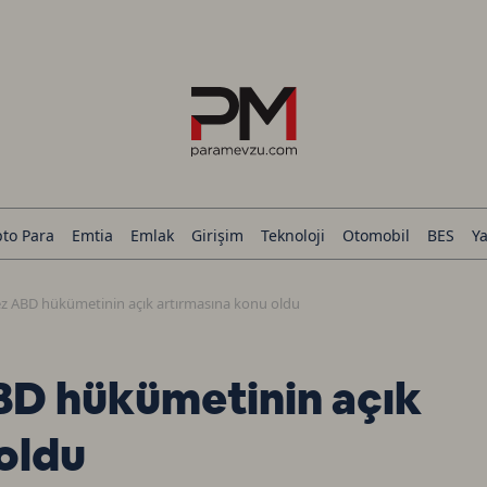
pto Para
Emtia
Emlak
Girişim
Teknoloji
Otomobil
BES
Ya
kez ABD hükümetinin açık artırmasına konu oldu
ABD hükümetinin açık
oldu