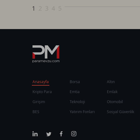
1
2
3
4
5
Anasayfa
Borsa
Altın
Kripto Para
Emtia
Emlak
Girişim
Teknoloji
Otomobil
BES
Yatırım Fonları
Sosyal Güvenlik