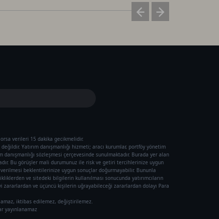
orsa verileri 15 dakika gecikmelidir.
değildir. Yatırım danışmanlığı hizmeti; aracı kurumlar, portföy yönetim
ım danışmanlığı sözleşmesi çerçevesinde sunulmaktadır. Burada yer alan
ır. Bu görüşler mali durumunuz ile risk ve getiri tercihlerinize uygun
ı verilmesi beklentilerinize uygun sonuçlar doğurmayabilir. Bununla
ikliklerden ve sitedeki bilgilerin kullanılması sonucunda yatırımcıların
 zararlardan ve üçüncü kişilerin uğrayabileceği zararlardan dolayı Para
lamaz, iktibas edilemez, değiştirilemez.
rar yayınlanamaz