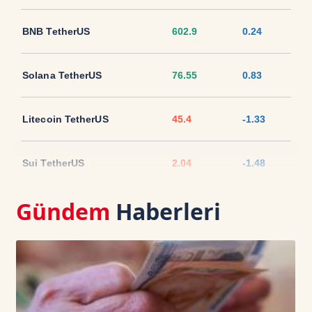
BNB TetherUS
602.9
0.24
Solana TetherUS
76.55
0.83
Litecoin TetherUS
45.4
-1.33
Sui TetherUS
2.04
-1.48
Gündem
Haberleri
Ripple TetherUS
1.0301
-0.62
USD Coin TetherUS
1.0007
0
USDT
1.0003
0