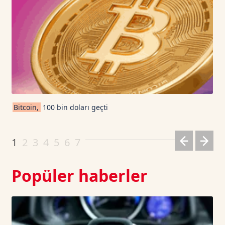
USD Coin TetherUS
1.0007
-0.01
USDT
1.0003
0
TRON TetherUS
0.3277
0.21
Cardano TetherUS
0.2
6.5
Bitcoin,
100 bin doları geçti
Dogecoin TetherUS
0.0691
-0.95
1
2
3
4
5
6
7
Popüler haberler