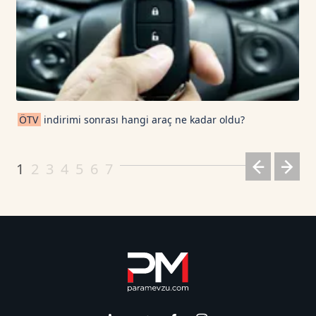
ÖTV
indirimi sonrası hangi araç ne kadar oldu?
1
2
3
4
5
6
7