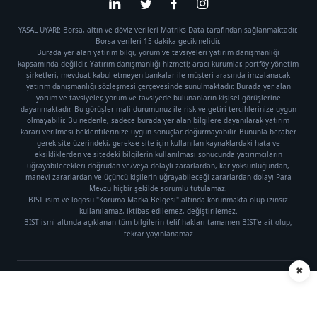
YASAL UYARI: Borsa, altın ve döviz verileri Matriks Data tarafından sağlanmaktadır.
Borsa verileri 15 dakika gecikmelidir.
Burada yer alan yatırım bilgi, yorum ve tavsiyeleri yatırım danışmanlığı
kapsamında değildir. Yatırım danışmanlığı hizmeti; aracı kurumlar, portföy yönetim
şirketleri, mevduat kabul etmeyen bankalar ile müşteri arasında imzalanacak
yatırım danışmanlığı sözleşmesi çerçevesinde sunulmaktadır. Burada yer alan
yorum ve tavsiyeler, yorum ve tavsiyede bulunanların kişisel görüşlerine
dayanmaktadır. Bu görüşler mali durumunuz ile risk ve getiri tercihlerinize uygun
olmayabilir. Bu nedenle, sadece burada yer alan bilgilere dayanılarak yatırım
kararı verilmesi beklentilerinize uygun sonuçlar doğurmayabilir. Bununla beraber
gerek site üzerindeki, gerekse site için kullanılan kaynaklardaki hata ve
eksikliklerden ve sitedeki bilgilerin kullanılması sonucunda yatırımcıların
uğrayabilecekleri doğrudan ve/veya dolaylı zararlardan, kar yoksunluğundan,
manevi zararlardan ve üçüncü kişilerin uğrayabileceği zararlardan dolayı Para
Mevzu hiçbir şekilde sorumlu tutulamaz.
BIST isim ve logosu "Koruma Marka Belgesi" altında korunmakta olup izinsiz
kullanılamaz, iktibas edilemez, değiştirilemez.
BIST ismi altında açıklanan tüm bilgilerin telif hakları tamamen BIST'e ait olup,
tekrar yayınlanamaz
✖
Künye
|
Gizlilik Politikası
Telif hakkı © 2021 Para Mevzu