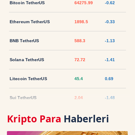
Bitcoin TetherUS
64275.99
-0.62
Ethereum TetherUS
1898.5
-0.33
BNB TetherUS
588.3
-1.13
Solana TetherUS
72.72
-1.41
Litecoin TetherUS
45.4
0.69
Sui TetherUS
2.04
-1.48
Kripto Para
Haberleri
Ripple TetherUS
1.0233
-2.2