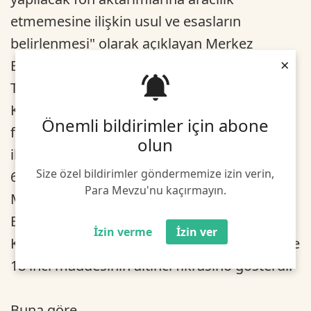
etmemesine ilişkin usul ve esasların
belirlenmesi" olarak açıklayan Merkez
×
Bankası dayanak olarak ise 1211 sayılı
Türkiye Cumhuriyet Merkez Bankası
Kanununun 4 üncü maddesinin üçüncü
Önemli bildirimler için abone
fıkrasının (I) numaralı bendinin (f) alt bendi
olun
ile dördüncü fıkrası ve 20/6/2013 tarihli ve
Size özel bildirimler göndermemize izin verin,
6493 sayılı Ödeme ve Menkul Kıymet
Para Mevzu'nu kaçırmayın.
Mutabakat Sistemleri, Ödeme Hizmetleri ve
Elektronik Para Kuruluşları Hakkında
İzin verme
İzin ver
Kanunun 12 nci maddesinin üçüncü fıkrası ile
18 inci maddesinin altıncı fıkrasıno gösterdi.
Buna göre