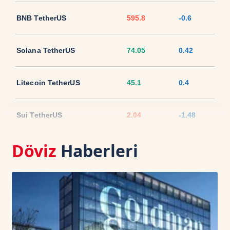
BNB TetherUS
595.8
-0.6
Solana TetherUS
74.05
0.42
Litecoin TetherUS
45.1
0.4
Sui TetherUS
2.04
-1.48
Döviz
Haberleri
Ripple TetherUS
1.0502
-1.37
USD Coin TetherUS
1.001
0.02
USDT
1.0003
0