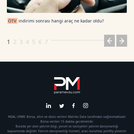
ÖTV
indirimi sonrası hangi araç ne kadar oldu?
1
2
3
4
5
6
7
YASAL UYARI: Borsa, altın ve döviz verileri Matriks Data tarafından sağlanmaktadır.
Borsa verileri 15 dakika gecikmelidir.
Burada yer alan yatırım bilgi, yorum ve tavsiyeleri yatırım danışmanlığı
kapsamında değildir. Yatırım danışmanlığı hizmeti; aracı kurumlar, portföy yönetim