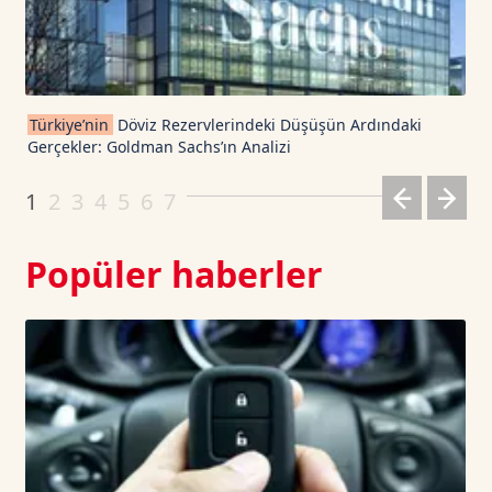
TRON TetherUS
0.3273
0.06
Cardano TetherUS
0.189
-1.92
Türkiye’nin
Döviz Rezervlerindeki Düşüşün Ardındaki
Gerçekler: Goldman Sachs’ın Analizi
Dogecoin TetherUS
0.0699
0.34
1
2
3
4
5
6
7
Popüler haberler