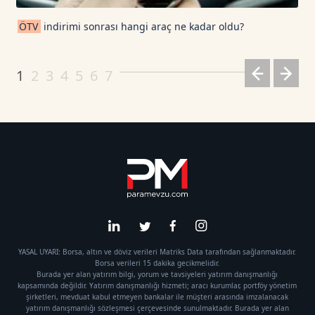
ÖTV
indirimi sonrası hangi araç ne kadar oldu?
1
2
3
4
5
6
7
YASAL UYARI: Borsa, altın ve döviz verileri Matriks Data tarafından sağlanmaktadır.
Borsa verileri 15 dakika gecikmelidir.
Burada yer alan yatırım bilgi, yorum ve tavsiyeleri yatırım danışmanlığı
kapsamında değildir. Yatırım danışmanlığı hizmeti; aracı kurumlar, portföy yönetim
şirketleri, mevduat kabul etmeyen bankalar ile müşteri arasında imzalanacak
yatırım danışmanlığı sözleşmesi çerçevesinde sunulmaktadır. Burada yer alan