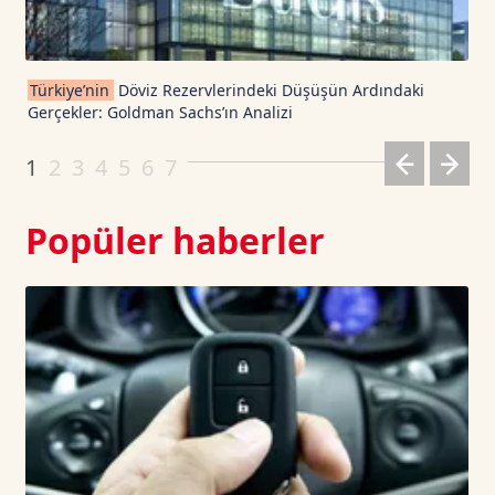
Cardano TetherUS
0.197
-0.45
Türkiye’nin
Döviz Rezervlerindeki Düşüşün Ardındaki
Gerçekler: Goldman Sachs’ın Analizi
Dogecoin TetherUS
0.0698
-0.34
1
2
3
4
5
6
7
Popüler haberler