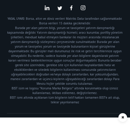
YASAL UYARI: Borsa, altın ve döviz verileri Matriks Data tarafından sağlanmaktadır.
Borsa verileri 15 dakika gecikmelidir.
Burada yer alan yatırım bilgi, yorum ve tavsiyeleri yatırım danışmanlığı
kapsamında değildir. Yatırım danışmanlığı hizmeti; aracı kurumlar, portföy yönetim
şirketleri, mevduat kabul etmeyen bankalar ile müşteri arasında imzalanacak
yatırım danışmanlığı sözleşmesi çerçevesinde sunulmaktadır. Burada yer alan
yorum ve tavsiyeler, yorum ve tavsiyede bulunanların kişisel görüşlerine
dayanmaktadır. Bu görüşler mali durumunuz ile risk ve getiri tercihlerinize uygun
olmayabilir. Bu nedenle, sadece burada yer alan bilgilere dayanılarak yatırım
kararı verilmesi beklentilerinize uygun sonuçlar doğurmayabilir. Bununla beraber
gerek site üzerindeki, gerekse site için kullanılan kaynaklardaki hata ve
eksikliklerden ve sitedeki bilgilerin kullanılması sonucunda yatırımcıların
uğrayabilecekleri doğrudan ve/veya dolaylı zararlardan, kar yoksunluğundan,
manevi zararlardan ve üçüncü kişilerin uğrayabileceği zararlardan dolayı Para
Mevzu hiçbir şekilde sorumlu tutulamaz.
BIST isim ve logosu "Koruma Marka Belgesi" altında korunmakta olup izinsiz
kullanılamaz, iktibas edilemez, değiştirilemez.
BIST ismi altında açıklanan tüm bilgilerin telif hakları tamamen BIST'e ait olup,
tekrar yayınlanamaz
✖
Künye
|
Gizlilik Politikası