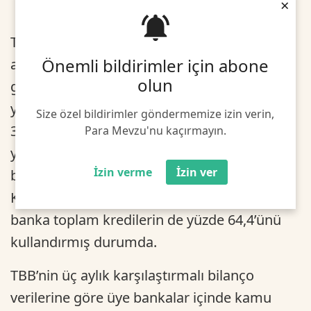
×
Türkiye Bankalar Birliği’nin üyelerinin ilk 9
Önemli bildirimler için abone
aylık bilançolarından yaptığı hesaplamalara
olun
göre kamu bankaları toplam mevduatın
yüzde 44,7’sine, yerli özel bankalar yüzde
Size özel bildirimler göndermemize izin verin,
31,5’ine, yabancı sermayeli bankalar ise
Para Mevzu'nu kaçırmayın.
yüzde 23,8’ine sahip. Mevduatta ilk beş
İzin verme
İzin ver
bankanın payı ise yüzde 65,6’ya ulaşıyor.
Kredilerde de durum değişmiyor. Yine ilk 5
banka toplam kredilerin de yüzde 64,4’ünü
kullandırmış durumda.
TBB’nin üç aylık karşılaştırmalı bilanço
verilerine göre üye bankalar içinde kamu