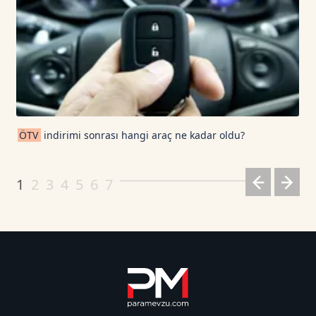
ÖTV
indirimi sonrası hangi araç ne kadar oldu?
1
2
3
4
5
6
7