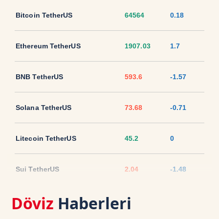
Bitcoin TetherUS
64564
0.18
Ethereum TetherUS
1907.03
1.7
BNB TetherUS
593.6
-1.57
Solana TetherUS
73.68
-0.71
Litecoin TetherUS
45.2
0
Sui TetherUS
2.04
-1.48
Döviz
Haberleri
Ripple TetherUS
1.0512
-2.2