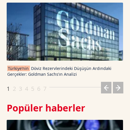
USD Coin TetherUS
1.0009
0.02
USDT
1.0003
0
TRON TetherUS
0.3288
0.58
Cardano TetherUS
0.191
-0.68
Türkiye’nin
Döviz Rezervlerindeki Düşüşün Ardındaki
Gerçekler: Goldman Sachs’ın Analizi
Dogecoin TetherUS
0.0697
-0.84
1
2
3
4
5
6
7
Popüler haberler