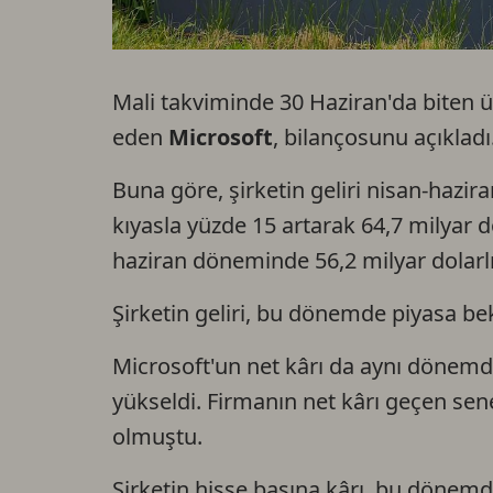
Mali takviminde 30 Haziran'da biten 
eden
Microsoft
, bilançosunu açıkladı
Buna göre, şirketin geliri nisan-haz
kıyasla yüzde 15 artarak 64,7 milyar do
haziran döneminde 56,2 milyar dolarlık
Şirketin geliri, bu dönemde piyasa bek
Microsoft'un net kârı da aynı dönemd
yükseldi. Firmanın net kârı geçen se
olmuştu.
Şirketin hisse başına kârı, bu dönemd