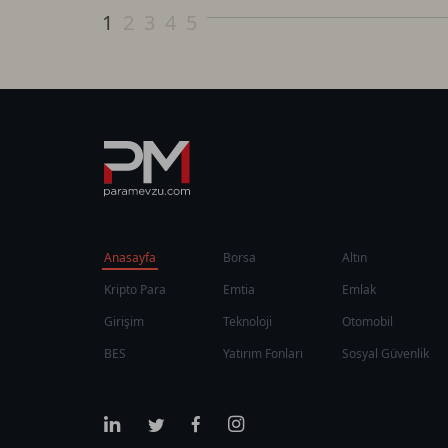
1
2
3
4
5
Anasayfa
Borsa
Altın
Kripto Para
Emtia
Emlak
Girişim
Teknoloji
Otomobil
BES
Yatırım Fonları
Sosyal Güvenlik