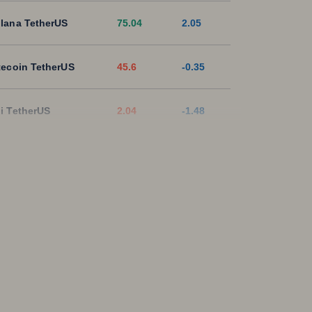
lana TetherUS
75.04
2.05
tecoin TetherUS
45.6
-0.35
i TetherUS
2.04
-1.48
pple TetherUS
1.0388
0.33
D Coin TetherUS
1.0005
-0.01
SDT
1.0003
0
ON TetherUS
0.329
0.64