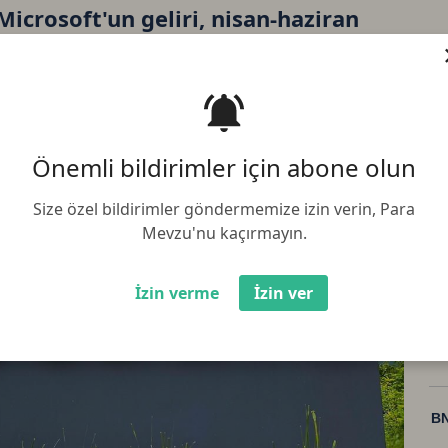
Microsoft'un geliri, nisan-haziran
et kârı yüzde 10 yükseldi
Önemli bildirimler için abone olun
Size özel bildirimler göndermemize izin verin, Para
Mevzu'nu kaçırmayın.
İzin verme
İzin ver
Bi
Et
BN