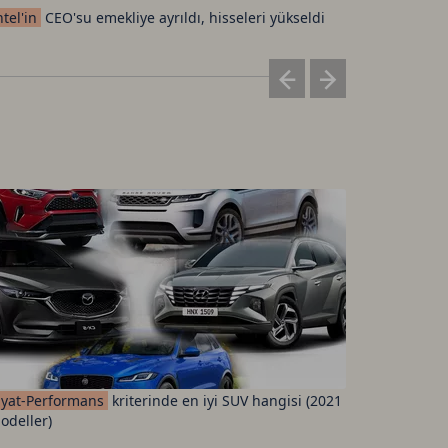
ntel'in
CEO'su emekliye ayrıldı, hisseleri yükseldi
Elon
Musk
iyat-Performans
kriterinde en iyi SUV hangisi (2021
Fenerbah
odeller)
ücretleri 