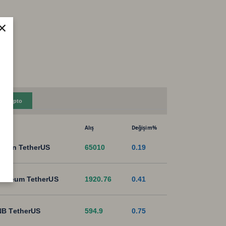
×
Kripto
Alış
Değişim%
tcoin TetherUS
65010
0.19
hereum TetherUS
1920.76
0.41
B TetherUS
594.9
0.75