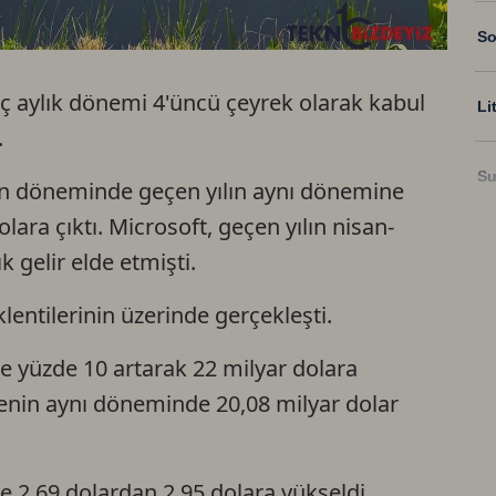
So
üç aylık dönemi 4'üncü çeyrek olarak kabul
Li
.
Su
iran döneminde geçen yılın aynı dönemine
lara çıktı. Microsoft, geçen yılın nisan-
Ri
 gelir elde etmişti.
lentilerinin üzerinde gerçekleşti.
US
e yüzde 10 artarak 22 milyar dolara
U
nenin aynı döneminde 20,08 milyar dolar
TR
e 2,69 dolardan 2,95 dolara yükseldi.