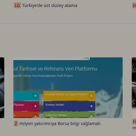
LG
Türkiye'de üst düzey atama
I
F
2
milyon yatırımcıya Borsa bilgi sağlamalı
m