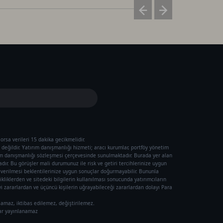
orsa verileri 15 dakika gecikmelidir.
değildir. Yatırım danışmanlığı hizmeti; aracı kurumlar, portföy yönetim
ım danışmanlığı sözleşmesi çerçevesinde sunulmaktadır. Burada yer alan
ır. Bu görüşler mali durumunuz ile risk ve getiri tercihlerinize uygun
ı verilmesi beklentilerinize uygun sonuçlar doğurmayabilir. Bununla
ikliklerden ve sitedeki bilgilerin kullanılması sonucunda yatırımcıların
 zararlardan ve üçüncü kişilerin uğrayabileceği zararlardan dolayı Para
lamaz, iktibas edilemez, değiştirilemez.
rar yayınlanamaz