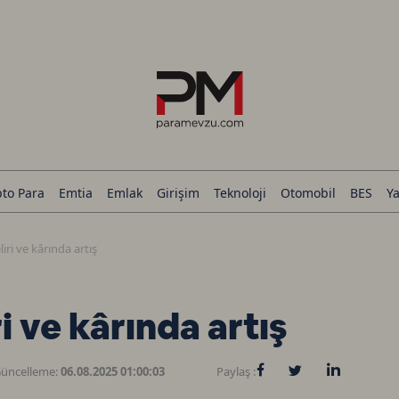
pto Para
Emtia
Emlak
Girişim
Teknoloji
Otomobil
BES
Ya
iri ve kârında artış
i ve kârında artış
üncelleme:
06.08.2025 01:00:03
Paylaş :