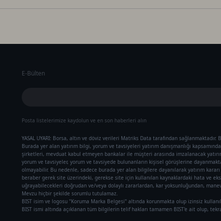
E-Bülten
Posta listelerimize kaydolun ve en son haberleri alın
YASAL UYARI: Borsa, altın ve döviz verileri Matriks Data tarafından sağlanmaktadır. B
Burada yer alan yatırım bilgi, yorum ve tavsiyeleri yatırım danışmanlığı kapsamında 
şirketleri, mevduat kabul etmeyen bankalar ile müşteri arasında imzalanacak yatır
yorum ve tavsiyeler, yorum ve tavsiyede bulunanların kişisel görüşlerine dayanmaktad
olmayabilir. Bu nedenle, sadece burada yer alan bilgilere dayanılarak yatırım karar
beraber gerek site üzerindeki, gerekse site için kullanılan kaynaklardaki hata ve eks
uğrayabilecekleri doğrudan ve/veya dolaylı zararlardan, kar yoksunluğundan, manevi
Mevzu hiçbir şekilde sorumlu tutulamaz.
BIST isim ve logosu "Koruma Marka Belgesi" altında korunmakta olup izinsiz kullanı
BIST ismi altında açıklanan tüm bilgilerin telif hakları tamamen BIST'e ait olup, tek