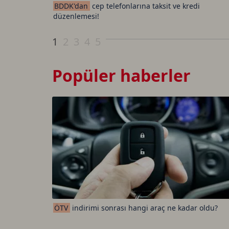
BDDK'dan
cep telefonlarına taksit ve kredi
düzenlemesi!
1
2
3
4
5
Popüler haberler
ÖTV
indirimi sonrası hangi araç ne kadar oldu?