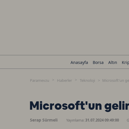
Anasayfa
Borsa
Altın
Kri
Paramevzu
Haberler
Teknoloji
Microsoft'un gel
Microsoft'un gelir
Serap Sürmeli
Yayınlama:
31.07.2024 09:49:00
G