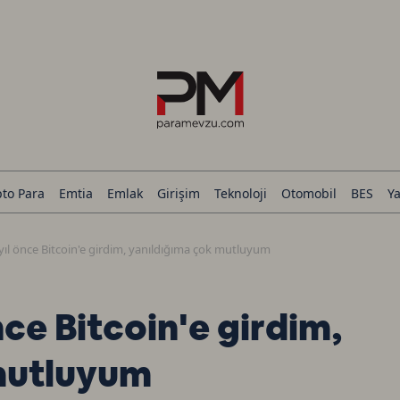
pto Para
Emtia
Emlak
Girişim
Teknoloji
Otomobil
BES
Ya
 yıl önce Bitcoin'e girdim, yanıldığıma çok mutluyum
önce Bitcoin'e girdim,
mutluyum