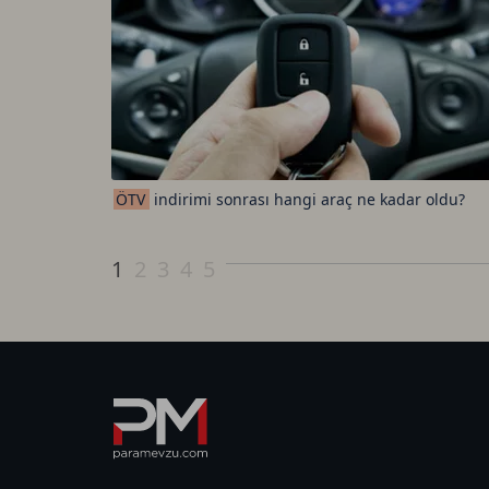
ÖTV
indirimi sonrası hangi araç ne kadar oldu?
1
2
3
4
5