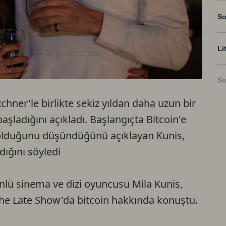
So
Li
Su
hner'le birlikte sekiz yıldan daha uzun bir
Ri
şladığını açıkladı. Başlangıçta Bitcoin'e
" olduğunu düşündüğünü açıklayan Kunis,
US
dığını söyledi
U
nlü sinema ve dizi oyuncusu Mila Kunis,
he Late Show'da bitcoin hakkında konuştu.
TR