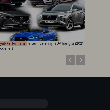
iyat-Performans
kriterinde en iyi SUV hangisi (2021
Fenerbah
odeller)
ücretleri 