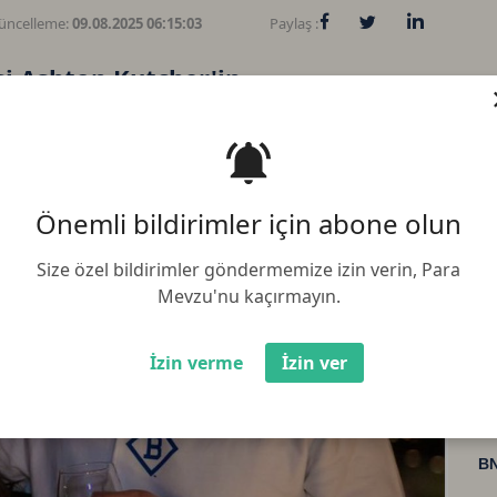
üncelleme:
09.08.2025 06:15:03
Paylaş :
şi Ashton Kutcher'in
ırımını yaptığını, ilk başta Bitcoin
 olduğunu düşündüğünü ama
öyledi
Önemli bildirimler için abone olun
Size özel bildirimler göndermemize izin verin, Para
Mevzu'nu kaçırmayın.
Bi
İzin verme
İzin ver
Et
BN