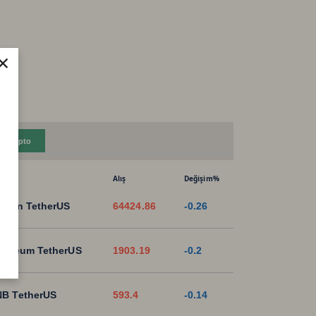
×
Kripto
Alış
Değişim%
tcoin TetherUS
64424.86
-0.26
hereum TetherUS
1903.19
-0.2
B TetherUS
593.4
-0.14