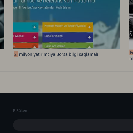
F
2
milyon yatırımcıya Borsa bilgi sağlamalı
m
E-Bülten