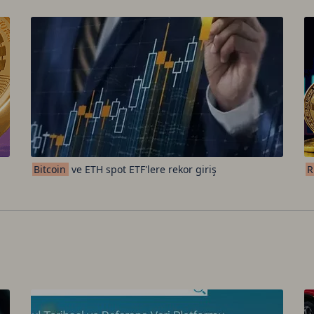
Bitcoin
ve ETH spot ETF'lere rekor giriş
R