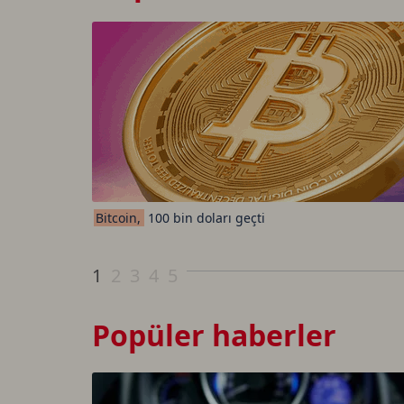
Bitcoin,
100 bin doları geçti
1
2
3
4
5
Popüler haberler