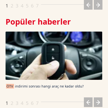
1
2
3
4
5
6
7
Popüler haberler
ÖTV
indirimi sonrası hangi araç ne kadar oldu?
1
2
3
4
5
6
7