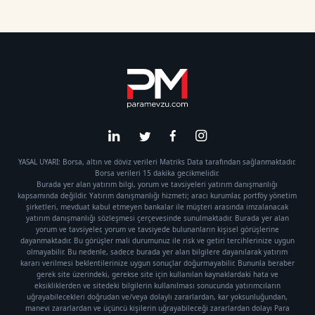
YASAL UYARI: Borsa, altın ve döviz verileri Matriks Data tarafından sağlanmaktadır.
Borsa verileri 15 dakika gecikmelidir.
Burada yer alan yatırım bilgi, yorum ve tavsiyeleri yatırım danışmanlığı
kapsamında değildir. Yatırım danışmanlığı hizmeti; aracı kurumlar, portföy yönetim
şirketleri, mevduat kabul etmeyen bankalar ile müşteri arasında imzalanacak
yatırım danışmanlığı sözleşmesi çerçevesinde sunulmaktadır. Burada yer alan
yorum ve tavsiyeler, yorum ve tavsiyede bulunanların kişisel görüşlerine
dayanmaktadır. Bu görüşler mali durumunuz ile risk ve getiri tercihlerinize uygun
olmayabilir. Bu nedenle, sadece burada yer alan bilgilere dayanılarak yatırım
kararı verilmesi beklentilerinize uygun sonuçlar doğurmayabilir. Bununla beraber
gerek site üzerindeki, gerekse site için kullanılan kaynaklardaki hata ve
eksikliklerden ve sitedeki bilgilerin kullanılması sonucunda yatırımcıların
uğrayabilecekleri doğrudan ve/veya dolaylı zararlardan, kar yoksunluğundan,
manevi zararlardan ve üçüncü kişilerin uğrayabileceği zararlardan dolayı Para