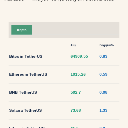
Kripto
Alış
Değişim%
Bitcoin TetherUS
64909.55
0.83
Ethereum TetherUS
1915.26
0.59
BNB TetherUS
592.7
0.08
Solana TetherUS
73.68
1.33