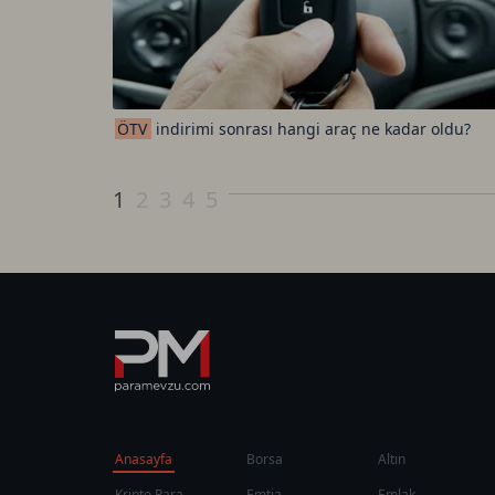
ÖTV
indirimi sonrası hangi araç ne kadar oldu?
1
2
3
4
5
Anasayfa
Borsa
Altın
Kripto Para
Emtia
Emlak