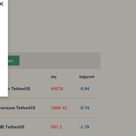
×
Kripto
Alış
Değişim%
tcoin TetherUS
64276
-0.94
hereum TetherUS
1898.41
-0.74
B TetherUS
587.1
-1.78