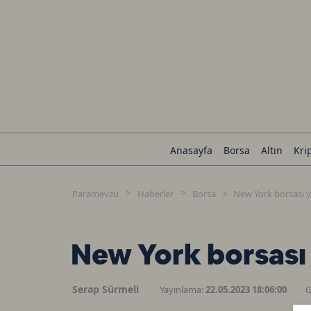
Anasayfa
Borsa
Altın
Kri
Paramevzu
Haberler
Borsa
New York borsası ya
New York borsası y
Serap Sürmeli
Yayınlama:
22.05.2023 18:06:00
G