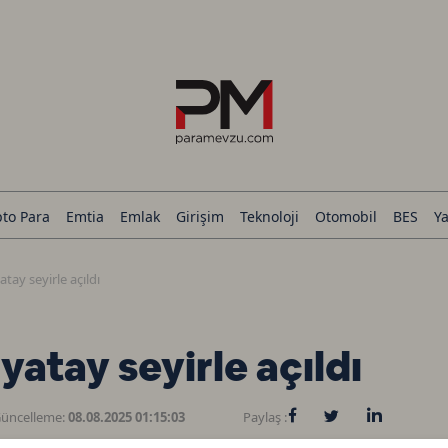
pto Para
Emtia
Emlak
Girişim
Teknoloji
Otomobil
BES
Ya
tay seyirle açıldı
atay seyirle açıldı
üncelleme:
08.08.2025 01:15:03
Paylaş :