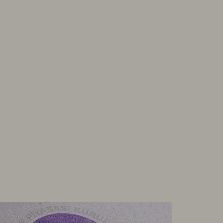
rdano TetherUS
0.2
6.37
gecoin TetherUS
0.0691
-1.33