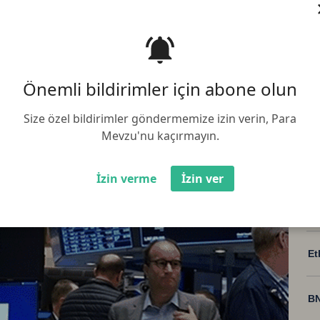
işlem gününe yatay seyirle başladı.
zde 0,05 düşüşle 33.408,54 puana
Önemli bildirimler için abone olun
Size özel bildirimler göndermemize izin verin, Para
Mevzu'nu kaçırmayın.
İzin verme
İzin ver
Bi
Et
BN