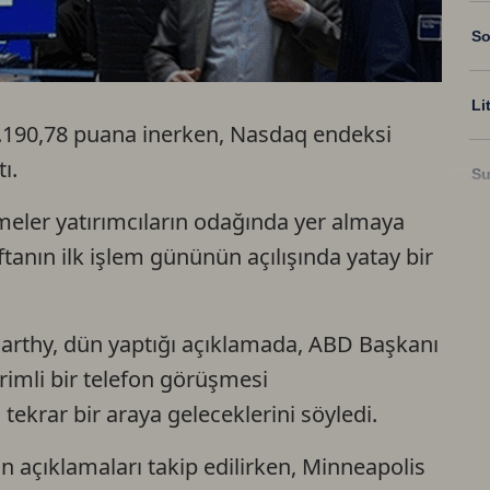
So
Li
4.190,78 puana inerken, Nasdaq endeksi
ı.
Su
işmeler yatırımcıların odağında yer almaya
Ri
anın ilk işlem gününün açılışında yatay bir
US
Carthy, dün yaptığı açıklamada, ABD Başkanı
rimli bir telefon görüşmesi
U
 tekrar bir araya geleceklerini söyledi.
TR
n açıklamaları takip edilirken, Minneapolis