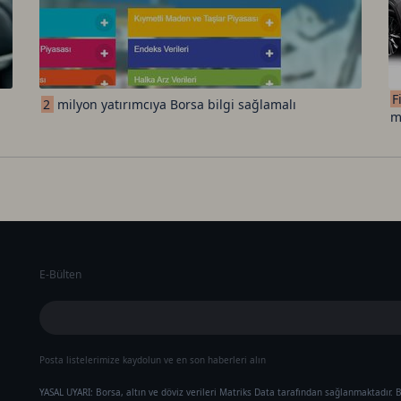
F
2
milyon yatırımcıya Borsa bilgi sağlamalı
m
E-Bülten
Posta listelerimize kaydolun ve en son haberleri alın
YASAL UYARI: Borsa, altın ve döviz verileri Matriks Data tarafından sağlanmaktadır. B