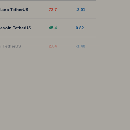
lana TetherUS
72.7
-2.01
tecoin TetherUS
45.4
0.82
i TetherUS
2.04
-1.48
pple TetherUS
1.0177
-3.1
D Coin TetherUS
1.0007
-0.02
SDT
1.0003
0
ON TetherUS
0.3268
0.06