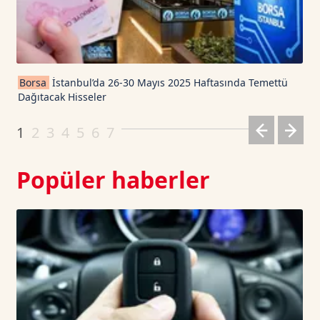
TRON TetherUS
0.33
0.03
Cardano TetherUS
0.197
-0.51
Borsa
İstanbul’da 26-30 Mayıs 2025 Haftasında Temettü
Dağıtacak Hisseler
Dogecoin TetherUS
0.0698
-0.36
1
2
3
4
5
6
7
Popüler haberler