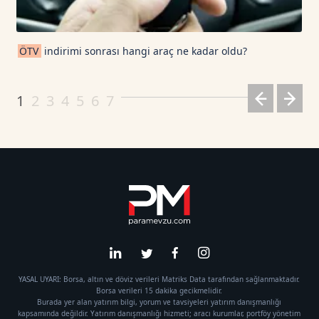
ÖTV
indirimi sonrası hangi araç ne kadar oldu?
1
2
3
4
5
6
7
YASAL UYARI: Borsa, altın ve döviz verileri Matriks Data tarafından sağlanmaktadır.
Borsa verileri 15 dakika gecikmelidir.
Burada yer alan yatırım bilgi, yorum ve tavsiyeleri yatırım danışmanlığı
kapsamında değildir. Yatırım danışmanlığı hizmeti; aracı kurumlar, portföy yönetim