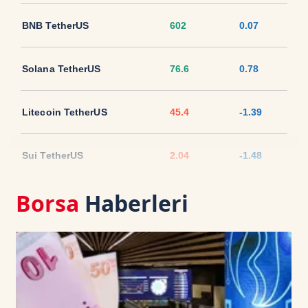
BNB TetherUS
602
0.07
Solana TetherUS
76.6
0.78
Litecoin TetherUS
45.4
-1.39
Sui TetherUS
2.04
-1.48
Borsa
Haberleri
Ripple TetherUS
1.032
-0.56
USD Coin TetherUS
1.0007
0
USDT
1.0003
0