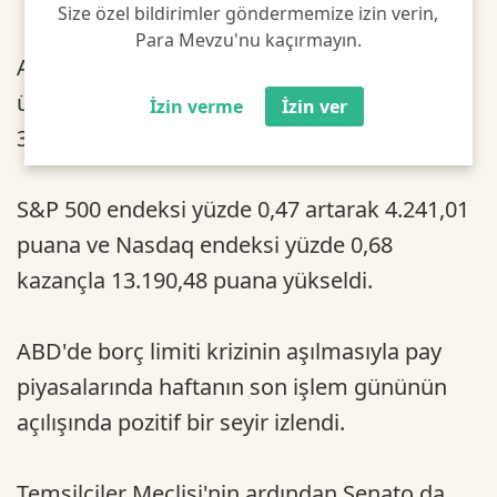
Size özel bildirimler göndermemize izin verin,
Para Mevzu'nu kaçırmayın.
Açılışta Dow Jones endeksi, 120 puanın
üzerinde değer kazandı ve yüzde 0,38 artışla
İzin verme
İzin ver
33.187,58 puana çıktı.
S&P 500 endeksi yüzde 0,47 artarak 4.241,01
puana ve Nasdaq endeksi yüzde 0,68
kazançla 13.190,48 puana yükseldi.
ABD'de borç limiti krizinin aşılmasıyla pay
piyasalarında haftanın son işlem gününün
açılışında pozitif bir seyir izlendi.
Temsilciler Meclisi'nin ardından Senato da