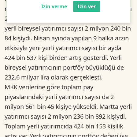
İzin verme
İzin ver
nisanda borsada bireysel yerli yatırımcı sayısı
2 milyon 664 bin 621 kişiye fırladı. Martta
yerli bireysel yatırımcı sayısı 2 milyon 240 bin
84 kişiydi. Nisan ayında yapılan 9 halka arzın
etkisiyle yeni yerli yatırımcı sayısı bir ayda
424 bin 537 kişi birden artış gösterdi. Yerli
bireysel yatırımcının portföy büyüklüğü de
232.6 milyar lira olarak gerçekleşti.
MKK verilerine göre toplam pay
piyaslarındaki yerli yatırımcı sayısı da 2
milyon 661 bin 45 kişiye yükseldi. Martta yerli
yatırımcı sayısı 2 milyon 236 bin 892 kişiydi.
Toplam yerli yatırımcıda 424 bin 153 kişilik
artış var. Yerli yatırımcının portföy değeri ise