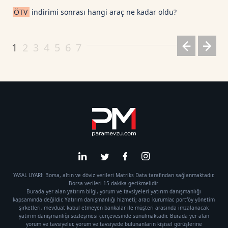
ÖTV
indirimi sonrası hangi araç ne kadar oldu?
1
2
3
4
5
6
7
YASAL UYARI: Borsa, altın ve döviz verileri Matriks Data tarafından sağlanmaktadır.
Borsa verileri 15 dakika gecikmelidir.
Burada yer alan yatırım bilgi, yorum ve tavsiyeleri yatırım danışmanlığı
kapsamında değildir. Yatırım danışmanlığı hizmeti; aracı kurumlar, portföy yönetim
şirketleri, mevduat kabul etmeyen bankalar ile müşteri arasında imzalanacak
yatırım danışmanlığı sözleşmesi çerçevesinde sunulmaktadır. Burada yer alan
yorum ve tavsiyeler, yorum ve tavsiyede bulunanların kişisel görüşlerine