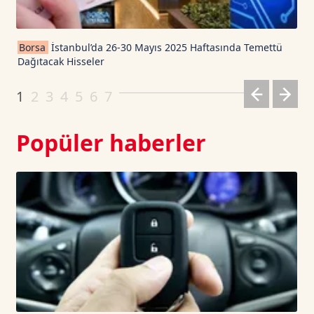
Cardano TetherUS
0.201
-0.64
Borsa
İstanbul’da 26-30 Mayıs 2025 Haftasında Temettü
Dağıtacak Hisseler
Dogecoin TetherUS
0.0698
1.5
1
2
3
4
5
6
7
Popüler haberler