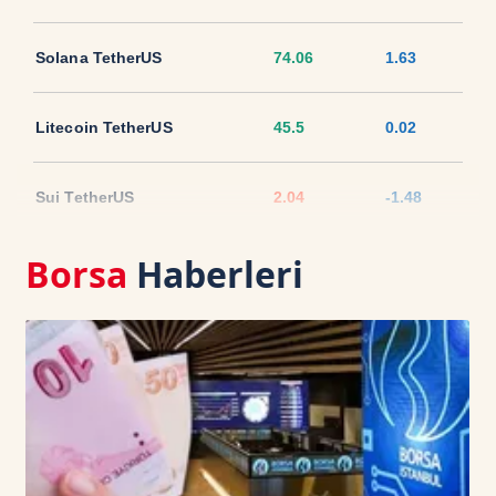
Solana TetherUS
74.06
1.63
Litecoin TetherUS
45.5
0.02
Sui TetherUS
2.04
-1.48
Borsa
Haberleri
Ripple TetherUS
1.0243
-0.98
USD Coin TetherUS
1.0005
-0.02
USDT
1.0003
0
TRON TetherUS
0.3273
0.12