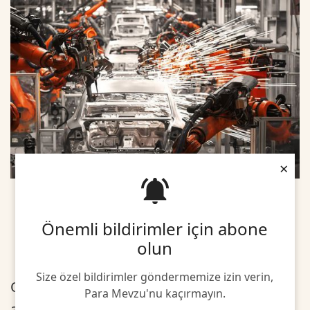
×
Önemli bildirimler için abone
olun
Size özel bildirimler göndermemize izin verin,
Otomotiv Sanayii Derneğinden(OSD) yapılan
Para Mevzu'nu kaçırmayın.
açıklamaya göre, aynı ayda otomobil üretimi