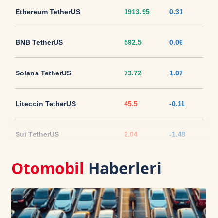
Ethereum TetherUS
1913.95
0.31
BNB TetherUS
592.5
0.06
Solana TetherUS
73.72
1.07
Litecoin TetherUS
45.5
-0.11
Sui TetherUS
2.04
-1.48
Otomobil
Haberleri
Ripple TetherUS
1.0251
-1.04
USD Coin TetherUS
1.0005
-0.02