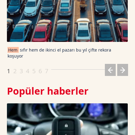
USDT
1.0003
0
TRON TetherUS
0.3272
0.06
Cardano TetherUS
0.202
-0.93
Hem
sıfır hem de ikinci el pazarı bu yıl çifte rekora
koşuyor
Dogecoin TetherUS
0.0698
1.12
1
2
3
4
5
6
7
Popüler haberler