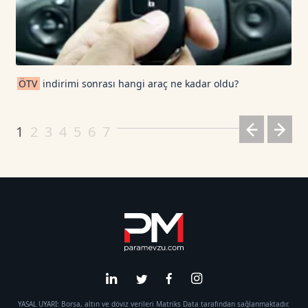
ÖTV
indirimi sonrası hangi araç ne kadar oldu?
1
2
3
4
5
6
7
YASAL UYARI: Borsa, altın ve döviz verileri Matriks Data tarafından sağlanmaktadır.