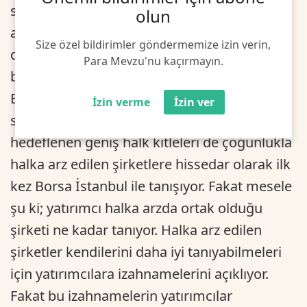
sadece özet kısımlarını görse de halka
olun
açılacak şirketin bu süreçteki trafiği baş
Size özel bildirimler göndermemize izin verin,
döndürücü bir seviyeye geliyor. Geçen yıldan
Para Mevzu'nu kaçırmayın.
bu yana yüzde 80'in üzerinde artan
Borsa'daki yatırımcı sayısına bakılırsa
İzin verme
İzin ver
sermayenin tabana yayılması açısından asıl
hedeflenen geniş halk kitleleri de çoğunlukla
halka arz edilen şirketlere hissedar olarak ilk
kez Borsa İstanbul ile tanışıyor. Fakat mesele
şu ki; yatırımcı halka arzda ortak olduğu
şirketi ne kadar tanıyor. Halka arz edilen
şirketler kendilerini daha iyi tanıyabilmeleri
için yatırımcılara izahnamelerini açıklıyor.
Fakat bu izahnamelerin yatırımcılar