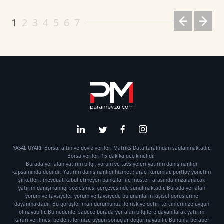
Dogecoin TetherUS
0.071
1.72
1
2
3
4
5
6
7
YASAL UYARI: Borsa, altın ve döviz verileri Matriks Data tarafından sağlanmaktadır.
Borsa verileri 15 dakika gecikmelidir.
Burada yer alan yatırım bilgi, yorum ve tavsiyeleri yatırım danışmanlığı
kapsamında değildir. Yatırım danışmanlığı hizmeti; aracı kurumlar, portföy yönetim
şirketleri, mevduat kabul etmeyen bankalar ile müşteri arasında imzalanacak
yatırım danışmanlığı sözleşmesi çerçevesinde sunulmaktadır. Burada yer alan
yorum ve tavsiyeler, yorum ve tavsiyede bulunanların kişisel görüşlerine
dayanmaktadır. Bu görüşler mali durumunuz ile risk ve getiri tercihlerinize uygun
olmayabilir. Bu nedenle, sadece burada yer alan bilgilere dayanılarak yatırım
kararı verilmesi beklentilerinize uygun sonuçlar doğurmayabilir. Bununla beraber