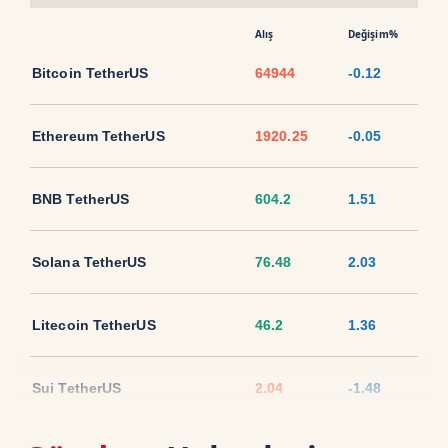
Alış
Değişim%
Bitcoin TetherUS
64944
-0.12
Ethereum TetherUS
1920.25
-0.05
BNB TetherUS
604.2
1.51
Solana TetherUS
76.48
2.03
Litecoin TetherUS
46.2
1.36
Sui TetherUS
2.04
-1.48