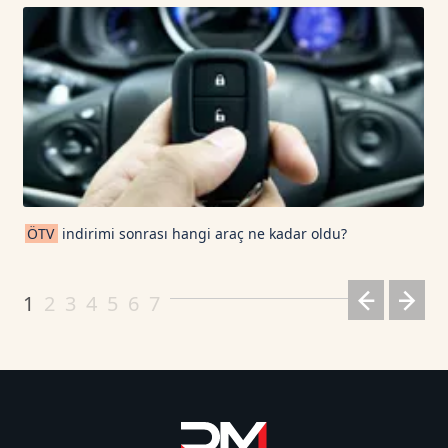
ÖTV
indirimi sonrası hangi araç ne kadar oldu?
1
2
3
4
5
6
7