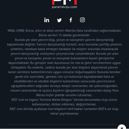
YASAL UYARI: Borsa, altın ve döviz verileri Matriks Data tarafından sağlanmaktadır.
Borsa verileri 15 dakika gecikmelidir.
Burada yer alan yatırım bilgi, yorum ve tavsiyeleri yatırım danışmanlığı
kapsamında değildir. Yatırım danışmanlığı hizmeti; aracı kurumlar, portföy yönetim
şirketleri, mevduat kabul etmeyen bankalar ile müşteri arasında imzalanacak
yatırım danışmanlığı sözleşmesi çerçevesinde sunulmaktadır. Burada yer alan
yorum ve tavsiyeler, yorum ve tavsiyede bulunanların kişisel görüşlerine
dayanmaktadır. Bu görüşler mali durumunuz ile risk ve getiri tercihlerinize uygun
olmayabilir. Bu nedenle, sadece burada yer alan bilgilere dayanılarak yatırım
kararı verilmesi beklentilerinize uygun sonuçlar doğurmayabilir. Bununla beraber
gerek site üzerindeki, gerekse site için kullanılan kaynaklardaki hata ve
eksikliklerden ve sitedeki bilgilerin kullanılması sonucunda yatırımcıların
uğrayabilecekleri doğrudan ve/veya dolaylı zararlardan, kar yoksunluğundan,
manevi zararlardan ve üçüncü kişilerin uğrayabileceği zararlardan dolayı Para
Mevzu hiçbir şekilde sorumlu tutulamaz.
BIST isim ve logosu "Koruma Marka Belgesi" altında korunmakta olup izinsiz
kullanılamaz, iktibas edilemez, değiştirilemez.
BIST ismi altında açıklanan tüm bilgilerin telif hakları tamamen BIST'e ait olup,
tekrar yayınlanamaz
✖