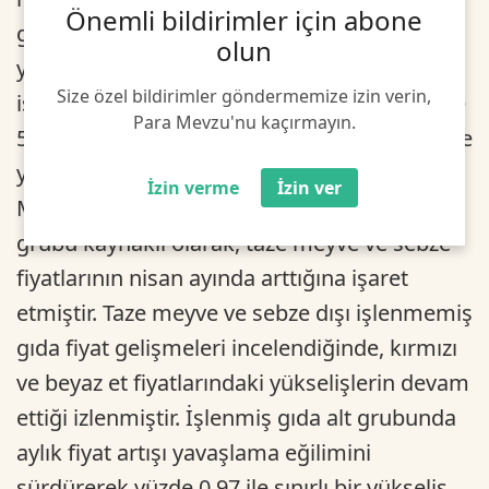
Önemli bildirimler için abone
grup yıllık enflasyonu 13,97 puan düşüşle
olun
yüzde 53,92 olmuştur. Yıllık enflasyon,
Size özel bildirimler göndermemize izin verin,
işlenmemiş gıdada 13,24 puan azalışla yüzde
Para Mevzu'nu kaçırmayın.
52,70, işlenmiş gıdada ise 13,93 puan düşüşle
yüzde 57,75 olarak gerçekleşmiştir.
İzin verme
İzin ver
Mevsimsellikten arındırılmış veriler, sebze
grubu kaynaklı olarak, taze meyve ve sebze
fiyatlarının nisan ayında arttığına işaret
etmiştir. Taze meyve ve sebze dışı işlenmemiş
gıda fiyat gelişmeleri incelendiğinde, kırmızı
ve beyaz et fiyatlarındaki yükselişlerin devam
ettiği izlenmiştir. İşlenmiş gıda alt grubunda
aylık fiyat artışı yavaşlama eğilimini
sürdürerek yüzde 0,97 ile sınırlı bir yükseliş