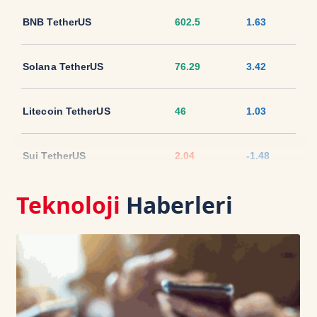
BNB TetherUS
602.5
1.63
Solana TetherUS
76.29
3.42
Litecoin TetherUS
46
1.03
Sui TetherUS
2.04
-1.48
Teknoloji
Haberleri
Ripple TetherUS
1.0432
1.71
USD Coin TetherUS
1.0007
0.02
USDT
1.0003
0