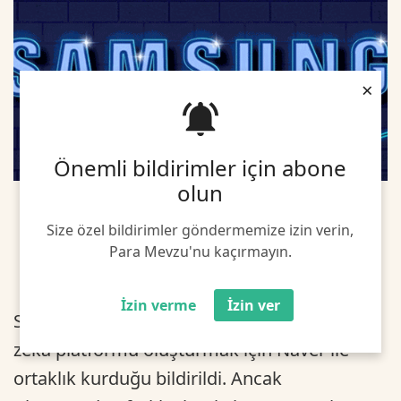
×
Önemli bildirimler için abone
olun
Size özel bildirimler göndermemize izin verin,
Para Mevzu'nu kaçırmayın.
İzin verme
İzin ver
Samsung'un ChatGPT'ye benzer bir yapay
zeka platformu oluşturmak için Naver ile
ortaklık kurduğu bildirildi. Ancak