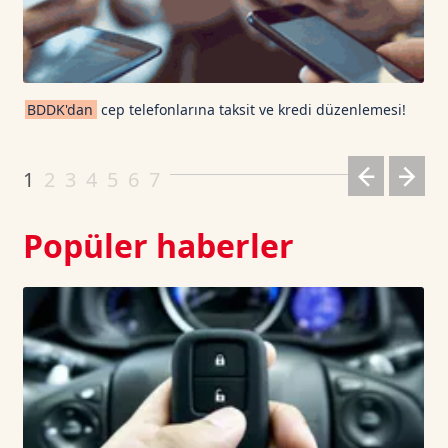
TRON TetherUS
0.3288
0.43
Cardano TetherUS
0.2
-0.84
BDDK'dan
cep telefonlarına taksit ve kredi düzenlemesi!
Dogecoin TetherUS
0.071
1.65
1
2
3
4
5
6
7
Popüler haberler