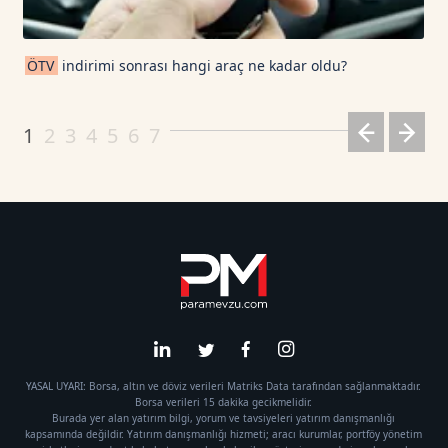
ÖTV
indirimi sonrası hangi araç ne kadar oldu?
1
2
3
4
5
6
7
YASAL UYARI: Borsa, altın ve döviz verileri Matriks Data tarafından sağlanmaktadır.
Borsa verileri 15 dakika gecikmelidir.
Burada yer alan yatırım bilgi, yorum ve tavsiyeleri yatırım danışmanlığı
kapsamında değildir. Yatırım danışmanlığı hizmeti; aracı kurumlar, portföy yönetim