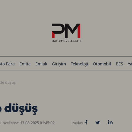
pto Para
Emtia
Emlak
Girişim
Teknoloji
Otomobil
BES
Ya
nde düşüş
e düşüş
üncelleme:
13.08.2025 01:45:02
Paylaş :