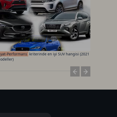
iyat-Performans
kriterinde en iyi SUV hangisi (2021
Fenerbah
odeller)
ücretleri 