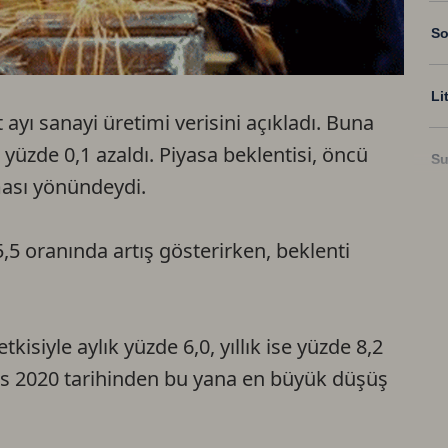
So
Li
 ayı sanayi üretimi verisini açıkladı. Buna
 yüzde 0,1 azaldı. Piyasa beklentisi, öncü
Su
lması yönündeydi.
Ri
5,5 oranında artış gösterirken, beklenti
US
isiyle aylık yüzde 6,0, yıllık ise yüzde 8,2
U
yıs 2020 tarihinden bu yana en büyük düşüş
TR