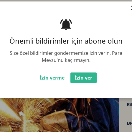
ık yüzde 0,1 azalırken, aylık yüzde
anayi üretimi verisi, beklentilerden
ldu
Önemli bildirimler için abone olun
Size özel bildirimler göndermemize izin verin, Para
Mevzu'nu kaçırmayın.
İzin verme
İzin ver
Bi
Et
BN