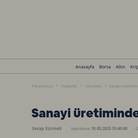
Anasayfa
Borsa
Altın
Kri
Paramevzu
Haberler
Gündem
Sanayi üretimi
Sanayi üretimind
Serap Sürmeli
Yayınlama:
10.05.2023 10:40:00
G