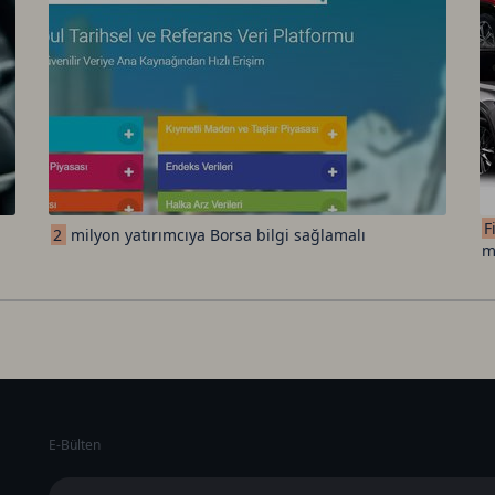
F
2
milyon yatırımcıya Borsa bilgi sağlamalı
m
E-Bülten