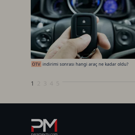
ÖTV
indirimi sonrası hangi araç ne kadar oldu?
1
2
3
4
5