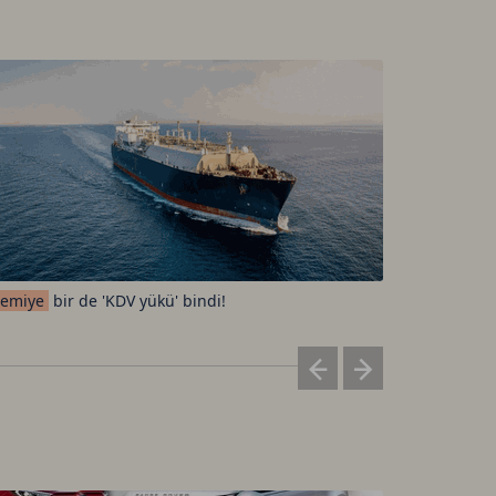
emiye
bir de 'KDV yükü' bindi!
Elon
Musk'