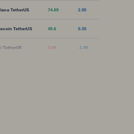
lana TetherUS
74.69
2.95
tecoin TetherUS
45.6
0.35
i TetherUS
2.04
-1.48
pple TetherUS
1.0339
1.64
D Coin TetherUS
1.0004
-0.03
SDT
1.0003
0
ON TetherUS
0.3275
0