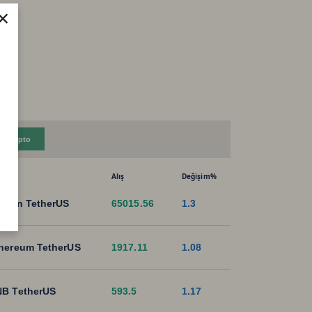
×
Kripto
Alış
Değişim%
tcoin TetherUS
65015.56
1.3
hereum TetherUS
1917.11
1.08
B TetherUS
593.5
1.17