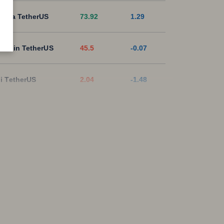
lana TetherUS
73.92
1.29
tecoin TetherUS
45.5
-0.07
i TetherUS
2.04
-1.48
pple TetherUS
1.0251
-1.02
D Coin TetherUS
1.0005
-0.01
SDT
1.0003
0
ON TetherUS
0.3272
0.06