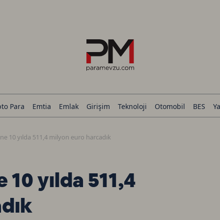
pto Para
Emtia
Emlak
Girişim
Teknoloji
Otomobil
BES
Ya
ne 10 yılda 511,4 milyon euro harcadık
 10 yılda 511,4
adık