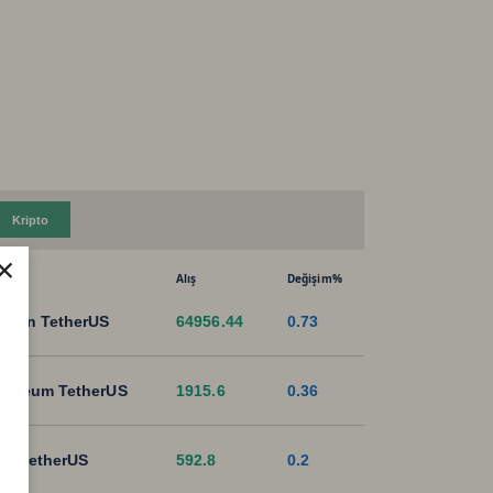
Kripto
×
Alış
Değişim%
tcoin TetherUS
64956.44
0.73
hereum TetherUS
1915.6
0.36
B TetherUS
592.8
0.2