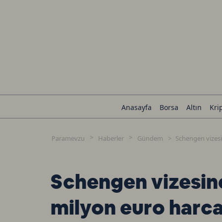
Anasayfa
Borsa
Altın
Kri
Paramevzu
Haberler
Gündem
Schengen vizesi
Schengen vizesine
milyon euro harc