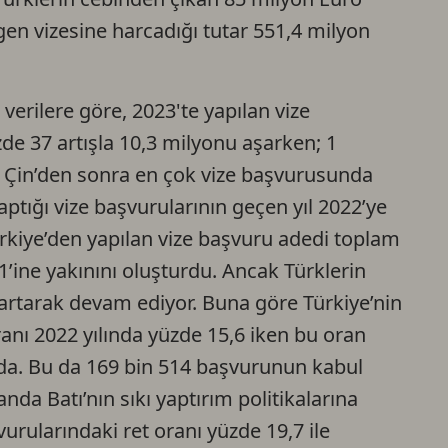
gen vizesine harcadığı tutar 551,4 milyon
Ca
Do
erilere göre, 2023'te yapılan vize
zde 37 artışla 10,3 milyonu aşarken; 1
, Çin’den sonra en çok vize başvurusunda
aptığı vize başvurularının geçen yıl 2022’ye
ürkiye’den yapılan vize başvuru adedi toplam
’ine yakınını oluşturdu. Ancak Türklerin
a artarak devam ediyor. Buna göre Türkiye’nin
anı 2022 yılında yüzde 15,6 iken bu oran
da. Bu da 169 bin 514 başvurunun kabul
nda Batı’nın sıkı yaptırım politikalarına
rularındaki ret oranı yüzde 19,7 ile