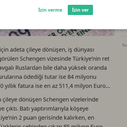
İzin verme
İzin ver
So
Li
Su
çin adeta çileye dönüşen, iş dünyası
 görülen Schengen vizesinde Türkiye’nin ret
Ri
 kavgalı Ruslardan bile daha yüksek oranda
vurularına ödediği tutar ise 84 milyonu
US
 yıllık fatura ise en az 511,4 milyon Euro...
n çileye dönüşen Schengen vizelerinde
U
ye çıktı. Batı yaptırımlarıyla köşeye
rkiye’nin 2 puan gerisinde kalırken, en
TR
 Türklerin cebinden çıkan 85 milyon Euro