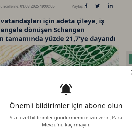
üncelleme:
01.08.2025 19:00:05
Paylaş :
atandaşları için adeta çileye, iş
şı engele dönüşen Schengen
ılın tamamında yüzde 21,7’ye dayandı
Bi
Önemli bildirimler için abone olun
Et
Size özel bildirimler göndermemize izin verin, Para
BN
Mevzu'nu kaçırmayın.