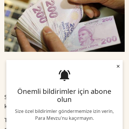
×
Önemli bildirimler için abone
Sicil affı ve devlet destekli borç kapatma
olun
kredisi için hazırlıkların yapıldığı iddia edildi.
Size özel bildirimler göndermemize izin verin,
Para Mevzu'nu kaçırmayın.
TBMM'de kabul edilen sicil affı ve devlet