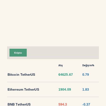
Kripto
Alış
Değişim%
Bitcoin TetherUS
64625.67
0.79
Ethereum TetherUS
1904.09
1.83
BNB TetherUS
594.3
-0.37