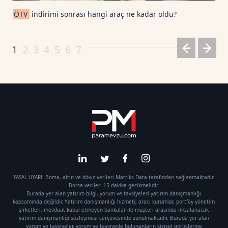
ÖTV
indirimi sonrası hangi araç ne kadar oldu?
1
2
3
4
5
6
7
YASAL UYARI: Borsa, altın ve döviz verileri Matriks Data tarafından sağlanmaktadır.
Borsa verileri 15 dakika gecikmelidir.
Burada yer alan yatırım bilgi, yorum ve tavsiyeleri yatırım danışmanlığı
kapsamında değildir. Yatırım danışmanlığı hizmeti; aracı kurumlar, portföy yönetim
şirketleri, mevduat kabul etmeyen bankalar ile müşteri arasında imzalanacak
yatırım danışmanlığı sözleşmesi çerçevesinde sunulmaktadır. Burada yer alan
yorum ve tavsiyeler, yorum ve tavsiyede bulunanların kişisel görüşlerine