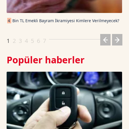
Cardano TetherUS
0.189
-2.98
4
Bin TL Emekli Bayram İkramiyesi Kimlere Verilmeyecek?
Dogecoin TetherUS
0.069
-1.13
1
2
3
4
5
6
7
Popüler haberler