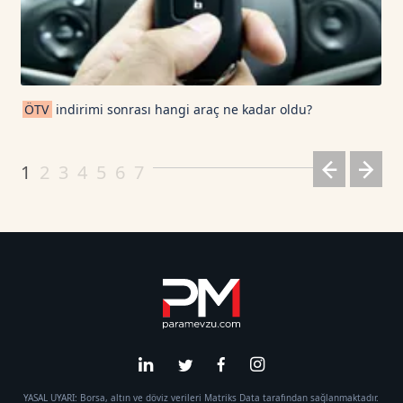
ÖTV
indirimi sonrası hangi araç ne kadar oldu?
1
2
3
4
5
6
7
YASAL UYARI: Borsa, altın ve döviz verileri Matriks Data tarafından sağlanmaktadır.