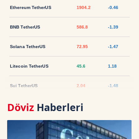
Ethereum TetherUS
1904.2
-0.46
BNB TetherUS
586.8
-1.39
Solana TetherUS
72.95
-1.47
Litecoin TetherUS
45.6
1.18
Sui TetherUS
2.04
-1.48
Döviz
Haberleri
Ripple TetherUS
1.0269
-2.31
USD Coin TetherUS
1.0007
-0.02