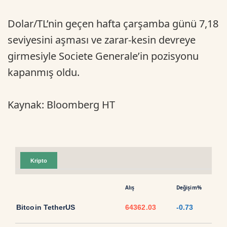
Dolar/TL’nin geçen hafta çarşamba günü 7,18
seviyesini aşması ve zarar-kesin devreye
girmesiyle Societe Generale’in pozisyonu
kapanmış oldu.
Kaynak: Bloomberg HT
Kripto
Alış
Değişim%
Bitcoin TetherUS
64362.03
-0.73