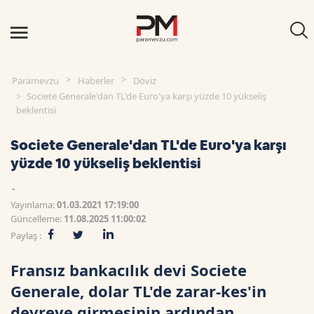
Paramevzu
Haberler
Döviz
Societe Generale'dan TL'de Euro'ya karşı yüzde 10 yükseliş
beklentisi
Societe Generale'dan TL'de Euro'ya karşı
yüzde 10 yükseliş beklentisi
-
Yayınlama:
01.03.2021 17:19:00
Güncelleme:
11.08.2025 11:00:02
Paylaş :
Fransız bankacılık devi Societe
Generale, dolar TL'de zarar-kes'in
devreye girmesinin ardından