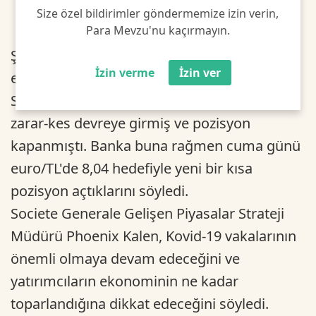
Size özel bildirimler göndermemize izin verin,
Para Mevzu'nu kaçırmayın.
Şubat ayının son haftasında dolar/TL ve
İzin verme
İzin ver
euro/TL’de yaşanan yükselişlerden sonra,
Societe Generale'in dolar/TL kısa pozisyonun
zarar-kes devreye girmiş ve pozisyon
kapanmıştı. Banka buna rağmen cuma günü
euro/TL'de 8,04 hedefiyle yeni bir kısa
pozisyon açtıklarını söyledi.
Societe Generale Gelişen Piyasalar Strateji
Müdürü Phoenix Kalen, Kovid-19 vakalarının
önemli olmaya devam edeceğini ve
yatırımcıların ekonominin ne kadar
toparlandığına dikkat edeceğini söyledi.