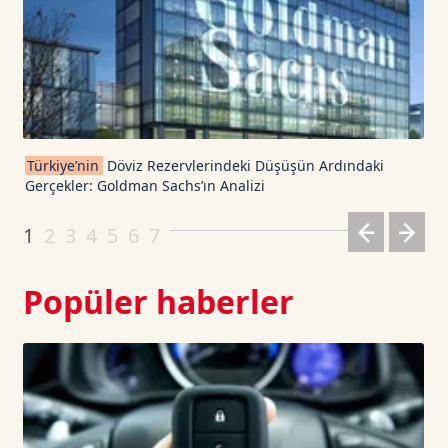
USDT
1.0003
0
TRON TetherUS
0.327
0.18
Cardano TetherUS
0.203
7.36
Türkiye’nin
Döviz Rezervlerindeki Düşüşün Ardındaki
Gerçekler: Goldman Sachs’ın Analizi
Dogecoin TetherUS
0.0693
-0.89
1
2
3
4
5
6
7
Popüler haberler