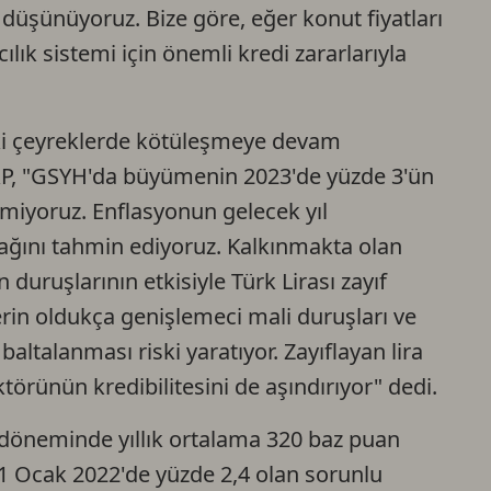
düşünüyoruz. Bize göre, eğer konut fiyatları
Ca
ılık sistemi için önemli kredi zararlarıyla
Do
 çeyreklerde kötüleşmeye devam
S&P, "GSYH'da büyümenin 2023'de yüzde 3'ün
lemiyoruz. Enflasyonun gelecek yıl
ağını tahmin ediyoruz. Kalkınmakta olan
duruşlarının etkisiyle Türk Lirası zayıf
rin oldukça genişlemeci mali duruşları ve
baltalanması riski yaratıyor. Zayıflayan lira
törünün kredibilitesini de aşındırıyor" dedi.
3 döneminde yıllık ortalama 320 baz puan
31 Ocak 2022'de yüzde 2,4 olan sorunlu