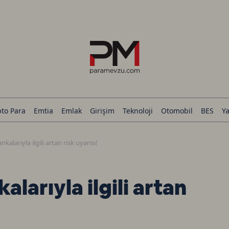
pto Para
Emtia
Emlak
Girişim
Teknoloji
Otomobil
BES
Ya
alarıyla ilgili artan risk uyarısı!
larıyla ilgili artan