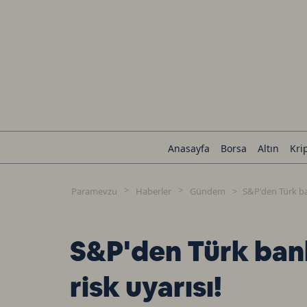
Anasayfa
Borsa
Altın
Kri
Paramevzu
Haberler
Gündem
S&P'den Türk bank
S&P'den Türk banka
risk uyarısı!