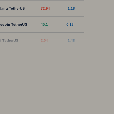
lana TetherUS
72.94
-1.18
tecoin TetherUS
45.1
0.18
i TetherUS
2.04
-1.48
pple TetherUS
1.0454
-1.48
D Coin TetherUS
1.001
0.03
SDT
1.0003
0
ON TetherUS
0.3272
-0.43