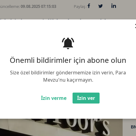
üncelleme:
09.08.2025 07:15:03
Paylaş :
deki dengesizliklerden kaynaklı
unu dile getirdi
Önemli bildirimler için abone olun
Size özel bildirimler göndermemize izin verin, Para
Mevzu'nu kaçırmayın.
Bi
İzin verme
İzin ver
Et
BN