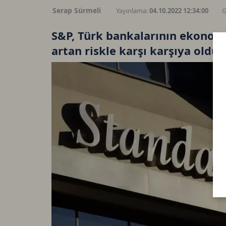
Serap Sürmeli
Yayınlama:
04.10.2022 12:34:00
G
S&P, Türk bankalarının ekonomi
artan riskle karşı karşıya olduğ