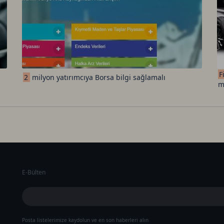
F
2
milyon yatırımcıya Borsa bilgi sağlamalı
m
E-Bülten
Posta listelerimize kaydolun ve en son haberleri alın