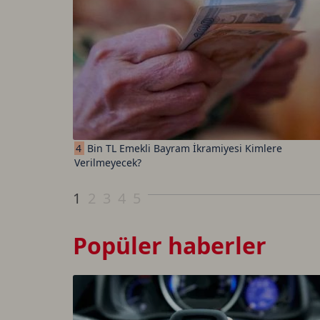
4
Bin TL Emekli Bayram İkramiyesi Kimlere
Verilmeyecek?
1
2
3
4
5
Popüler haberler