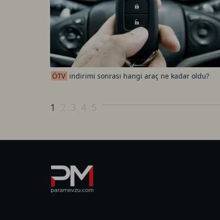
ÖTV
indirimi sonrası hangi araç ne kadar oldu?
1
2
3
4
5