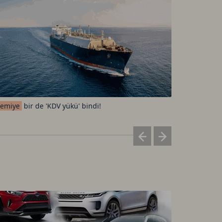
emiye
bir de 'KDV yükü' bindi!
Elon
Musk'