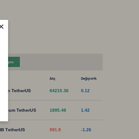
×
Kripto
Alış
Değişim%
tcoin TetherUS
64215.36
0.12
hereum TetherUS
1895.48
1.42
B TetherUS
591.9
-1.26