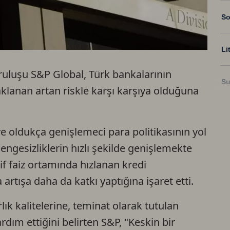
So
Li
ruluşu S&P Global, Türk bankalarının
Su
lanan artan riskle karşı karşıya olduğuna
Ri
ve oldukça genişlemeci para politikasının yol
engesizliklerin hızlı şekilde genişlemekte
US
f faiz ortamında hızlanan kredi
rtışa daha da katkı yaptığına işaret etti.
U
lık kalitelerine, teminat olarak tutulan
TR
rdım ettiğini belirten S&P, "Keskin bir