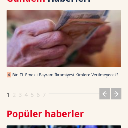
USD Coin TetherUS
1.0008
0.02
USDT
1.0003
0
TRON TetherUS
0.3281
0.46
Cardano TetherUS
0.192
0.1
4
Bin TL Emekli Bayram İkramiyesi Kimlere Verilmeyecek?
Dogecoin TetherUS
0.07
0.14
1
2
3
4
5
6
7
Popüler haberler