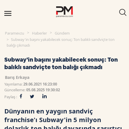
Paramevzu
Haberler
Gündem
Subway'in başını yakabilecek sonuç: Ton balıklı sandviçte ton
balığı çıkmadı
Subway'in başını yakabilecek sonuç: Ton
balıklı sandviçte ton balığı çıkmadı
Barış Erkaya
Yayınlama:
29.06.2021 16:23:00
Güncelleme:
05.08.2025 19:30:02
Paylaş :
Dünyanın en yaygın sandviç
franchise'ı Subway'in 5 milyon
dolarlık ton balığı davasında şaşırtıcı