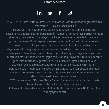
YASAL UYARI: Borsa, altın ve döviz verileri Matriks Data tarafından sağlanmaktadır.
Borsa verileri 15 dakika gecikmelidir.
Burada yer alan yatırım bilgi, yorum ve tavsiyeleri yatırım danışmanlığı
kapsamında değildir. Yatırım danışmanlığı hizmeti; aracı kurumlar, portföy yönetim
şirketleri, mevduat kabul etmeyen bankalar ile müşteri arasında imzalanacak
yatırım danışmanlığı sözleşmesi çerçevesinde sunulmaktadır. Burada yer alan
yorum ve tavsiyeler, yorum ve tavsiyede bulunanların kişisel görüşlerine
dayanmaktadır. Bu görüşler mali durumunuz ile risk ve getiri tercihlerinize uygun
olmayabilir. Bu nedenle, sadece burada yer alan bilgilere dayanılarak yatırım
kararı verilmesi beklentilerinize uygun sonuçlar doğurmayabilir. Bununla beraber
gerek site üzerindeki, gerekse site için kullanılan kaynaklardaki hata ve
eksikliklerden ve sitedeki bilgilerin kullanılması sonucunda yatırımcıların
uğrayabilecekleri doğrudan ve/veya dolaylı zararlardan, kar yoksunluğundan,
manevi zararlardan ve üçüncü kişilerin uğrayabileceği zararlardan dolayı Para
Mevzu hiçbir şekilde sorumlu tutulamaz.
BIST isim ve logosu "Koruma Marka Belgesi" altında korunmakta olup izinsiz
kullanılamaz, iktibas edilemez, değiştirilemez.
BIST ismi altında açıklanan tüm bilgilerin telif hakları tamamen BIST'e ait olup,
tekrar yayınlanamaz
✖