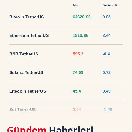
Alış
Değişim%
Bitcoin TetherUS
64629.99
0.95
Ethereum TetherUS
1910.86
2.44
BNB TetherUS
595.2
-0.4
Solana TetherUS
74.09
0.72
Litecoin TetherUS
45.4
0.49
Sui TetherUS
2.04
-1.48
Gündem
Haberleri
Ripple TetherUS
1.0621
-0.71