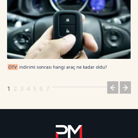
ÖTV
indirimi sonrası hangi araç ne kadar oldu?
1
2
3
4
5
6
7