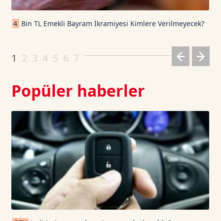
Cardano TetherUS
0.198
-0.85
4
Bin TL Emekli Bayram İkramiyesi Kimlere Verilmeyecek?
Dogecoin TetherUS
0.0699
-0.17
1
2
3
4
5
6
7
Popüler haberler