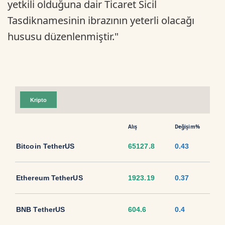
yetkili olduğuna dair Ticaret Sicil
Tasdiknamesinin ibrazının yeterli olacağı
hususu düzenlenmiştir."
Kripto
Alış
Değişim%
Bitcoin TetherUS
65127.8
0.43
Ethereum TetherUS
1923.19
0.37
BNB TetherUS
604.6
0.4