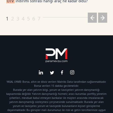
ÖTV
indirimi sonrası hangi araç ne kadar oldu?
1
2
3
4
5
6
7
YASAL UYARI: Borsa, altın ve döviz verileri Matriks Data tarafından sağlanmaktadır.
Borsa verileri 15 dakika gecikmelidir.
Burada yer alan yatırım bilgi, yorum ve tavsiyeleri yatırım danışmanlığı
kapsamında değildir. Yatırım danışmanlığı hizmeti; aracı kurumlar, portföy yönetim
şirketleri, mevduat kabul etmeyen bankalar ile müşteri arasında imzalanacak
yatırım danışmanlığı sözleşmesi çerçevesinde sunulmaktadır. Burada yer alan
yorum ve tavsiyeler, yorum ve tavsiyede bulunanların kişisel görüşlerine
dayanmaktadır. Bu görüşler mali durumunuz ile risk ve getiri tercihlerinize uygun