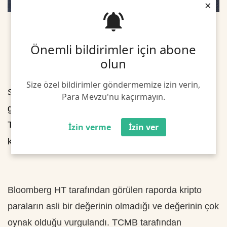
×
Önemli bildirimler için abone
olun
Size özel bildirimler göndermemize izin verin,
Son dönemde Türkiye'de düzenleme tasarılarıyla
Para Mevzu'nu kaçırmayın.
gündeme gelen kripto paralara yönelik olarak
Türkiye Cumhuriyet Merkez Bankası (
TCMB
) geniş
İzin verme
İzin ver
kapsamlı bir rapor hazırladı.
Bloomberg HT tarafından görülen raporda kripto
paraların asli bir değerinin olmadığı ve değerinin çok
oynak olduğu vurgulandı. TCMB tarafından