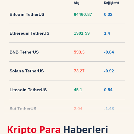
Alış
Değişim%
Bitcoin TetherUS
64460.87
0.32
Ethereum TetherUS
1901.59
1.4
BNB TetherUS
593.3
-0.84
Solana TetherUS
73.27
-0.92
Litecoin TetherUS
45.1
0.54
Sui TetherUS
2.04
-1.48
Kripto Para
Haberleri
Ripple TetherUS
1.0472
-1.59