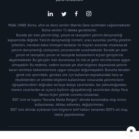
YASAL UYARI: Borsa, altın ve döviz verileri Matriks Data tarafından sağlanmaktadır.
Borsa verileri 15 dakika gecikmelidir.
Burada yer alan yatırım bilgi, yorum ve tavsiyeleri yatırım danışmanlığı
kapsamında değildir. Yatırım danışmanlığı hizmeti; aracı kurumlar, portföy yönetim
şirketleri, mevduat kabul etmeyen bankalar ile müşteri arasında imzalanacak
yatırım danışmanlığı sözleşmesi çerçevesinde sunulmaktadır. Burada yer alan
yorum ve tavsiyeler, yorum ve tavsiyede bulunanların kişisel görüşlerine
dayanmaktadır. Bu görüşler mali durumunuz ile risk ve getiri tercihlerinize uygun
olmayabilir. Bu nedenle, sadece burada yer alan bilgilere dayanılarak yatırım
kararı verilmesi beklentilerinize uygun sonuçlar doğurmayabilir. Bununla beraber
gerek site üzerindeki, gerekse site için kullanılan kaynaklardaki hata ve
eksikliklerden ve sitedeki bilgilerin kullanılması sonucunda yatırımcıların
uğrayabilecekleri doğrudan ve/veya dolaylı zararlardan, kar yoksunluğundan,
manevi zararlardan ve üçüncü kişilerin uğrayabileceği zararlardan dolayı Para
Mevzu hiçbir şekilde sorumlu tutulamaz.
BIST isim ve logosu "Koruma Marka Belgesi" altında korunmakta olup izinsiz
kullanılamaz, iktibas edilemez, değiştirilemez.
BIST ismi altında açıklanan tüm bilgilerin telif hakları tamamen BIST'e ait olup,
tekrar yayınlanamaz
✖
Künye
|
Gizlilik Politikası