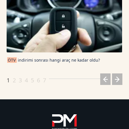
ÖTV
indirimi sonrası hangi araç ne kadar oldu?
1
2
3
4
5
6
7