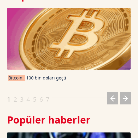
USD Coin TetherUS
1.0009
0.02
USDT
1.0003
0
TRON TetherUS
0.3273
-0.34
Cardano TetherUS
0.192
-1.95
Bitcoin,
100 bin doları geçti
Dogecoin TetherUS
0.069
-1.4
1
2
3
4
5
6
7
Popüler haberler