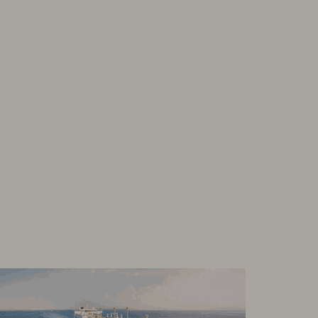
rdano TetherUS
0.201
-1.03
gecoin TetherUS
0.0699
1.57