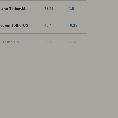
lana TetherUS
73.91
1.5
tecoin TetherUS
45.4
-0.18
i TetherUS
2.04
-1.48
pple TetherUS
1.0247
-1.17
D Coin TetherUS
1.0006
-0.02
SDT
1.0003
0
ON TetherUS
0.3272
0.09