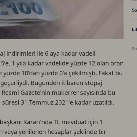
So
Li
Su
 indirimleri ile 6 aya kadar vadeli
5’e, 1 yıla kadar vadelide yüzde 12 olan oran
Ri
se yüzde 10’dan yüzde 0’a çekilmişti. Fakat bu
 geçerliydi. Bugünden itibaren stopaj
US
mdi. Resmi Gazete'nin mükerrer sayısında bu
imi süresi 31 Temmuz 2021'e kadar uzatıldı.
U
şkanı Kararı'nda TL mevduat için 1
TR
an veya yenilenen hesaplar şeklinde bir