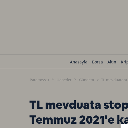
Anasayfa
Borsa
Altın
Kri
Paramevzu
Haberler
Gündem
TL mevduata sto
TL mevduata stopa
Temmuz 2021'e ka