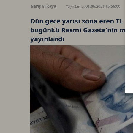
Barış Erkaya
Yayınlama:
01.06.2021 15:56:00
G
Dün gece yarısı sona eren TL me
bugünkü Resmi Gazete'nin müke
yayınlandı