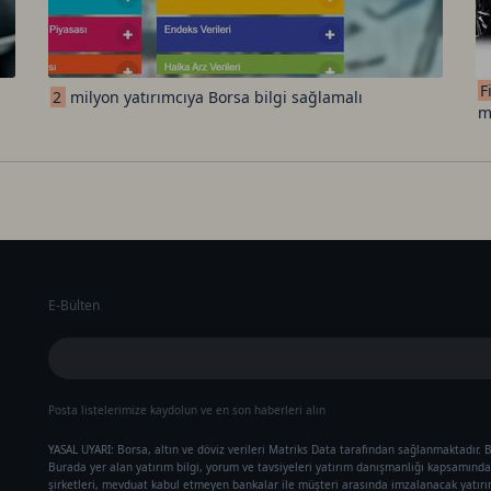
F
2
milyon yatırımcıya Borsa bilgi sağlamalı
m
E-Bülten
Posta listelerimize kaydolun ve en son haberleri alın
YASAL UYARI: Borsa, altın ve döviz verileri Matriks Data tarafından sağlanmaktadır. B
Burada yer alan yatırım bilgi, yorum ve tavsiyeleri yatırım danışmanlığı kapsamında 
şirketleri, mevduat kabul etmeyen bankalar ile müşteri arasında imzalanacak yatır