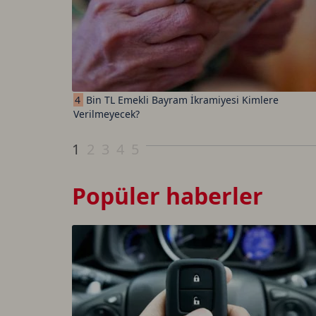
4
Bin TL Emekli Bayram İkramiyesi Kimlere
Verilmeyecek?
1
2
3
4
5
Popüler haberler