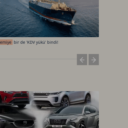
emiye
bir de 'KDV yükü' bindi!
Elon
Musk'