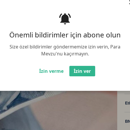
üncelleme:
13.08.2025 09:00:02
Paylaş :
vduata stopaj desteği ile ilgili
rrer sayısında uzatma kararı
Önemli bildirimler için abone olun
Size özel bildirimler göndermemize izin verin, Para
Mevzu'nu kaçırmayın.
İzin verme
İzin ver
Bi
Et
BN