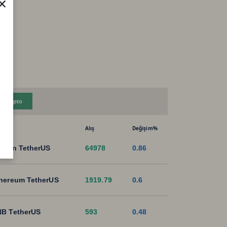
×
Kripto
Alış
Değişim%
tcoin TetherUS
64978
0.86
hereum TetherUS
1919.79
0.6
B TetherUS
593
0.48