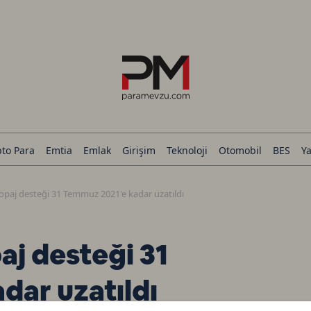
pto Para
Emtia
Emlak
Girişim
Teknoloji
Otomobil
BES
Ya
paj desteği 31 Temmuz 2021'e kadar uzatıldı
j desteği 31
dar uzatıldı