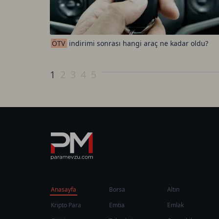
ÖTV
indirimi sonrası hangi araç ne kadar oldu?
1
2
3
4
5
Anasayfa
Borsa
Altın
Kripto Para
Emtia
Emlak