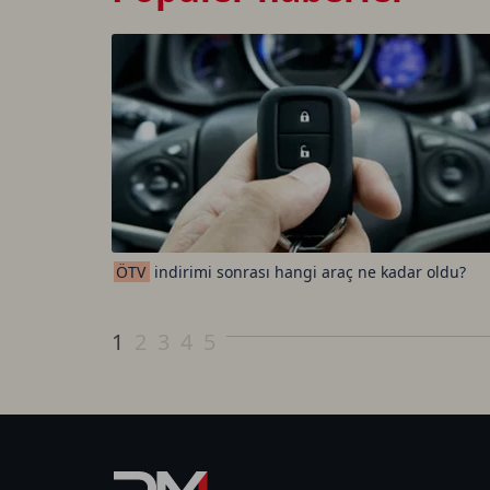
ÖTV
indirimi sonrası hangi araç ne kadar oldu?
1
2
3
4
5