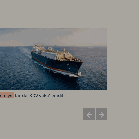
emiye
bir de 'KDV yükü' bindi!
Elon
Musk'