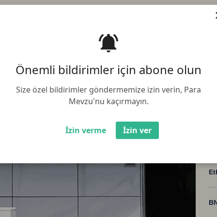
üncelleme:
13.08.2025 08:30:02
Paylaş :
 (TMSF), Gürmed Tıbbi ve Teknolojik
lojik Sistemler ile Ekipsan Ticari ve
kardı
Önemli bildirimler için abone olun
Size özel bildirimler göndermemize izin verin, Para
Mevzu'nu kaçırmayın.
İzin verme
İzin ver
Bi
Et
BN