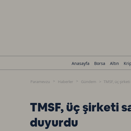
Anasayfa
Borsa
Altın
Kri
Paramevzu
Haberler
Gündem
TMSF, üç şirketi
TMSF, üç şirketi s
duyurdu