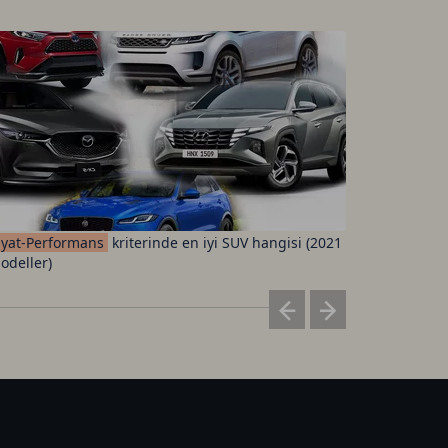
iyat-Performans
kriterinde en iyi SUV hangisi (2021
Fenerbah
odeller)
ücretleri 