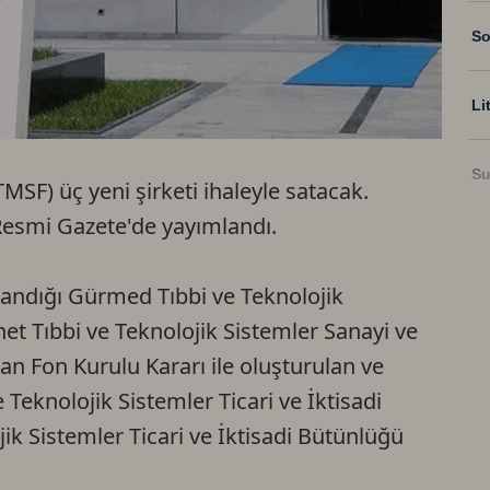
So
Li
Su
MSF) üç yeni şirketi ihaleyle satacak.
 Resmi Gazete'de yayımlandı.
Ri
andığı Gürmed Tıbbi ve Teknolojik
US
et Tıbbi ve Teknolojik Sistemler Sanayi ve
dan Fon Kurulu Kararı ile oluşturulan ve
U
 Teknolojik Sistemler Ticari ve İktisadi
ik Sistemler Ticari ve İktisadi Bütünlüğü
TR