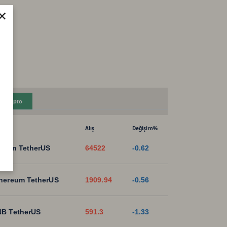
×
Kripto
Alış
Değişim%
tcoin TetherUS
64522
-0.62
hereum TetherUS
1909.94
-0.56
B TetherUS
591.3
-1.33