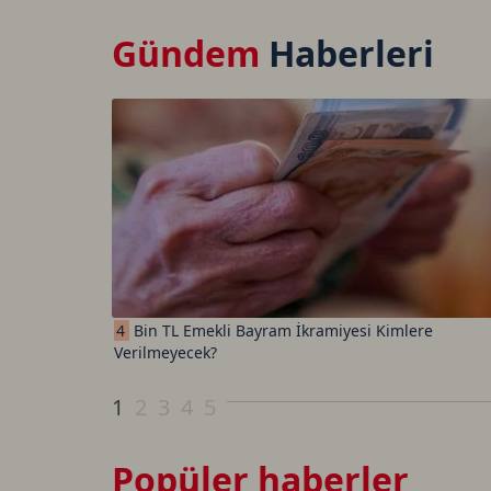
Gündem
Haberleri
4
Bin TL Emekli Bayram İkramiyesi Kimlere
Verilmeyecek?
1
2
3
4
5
Popüler haberler