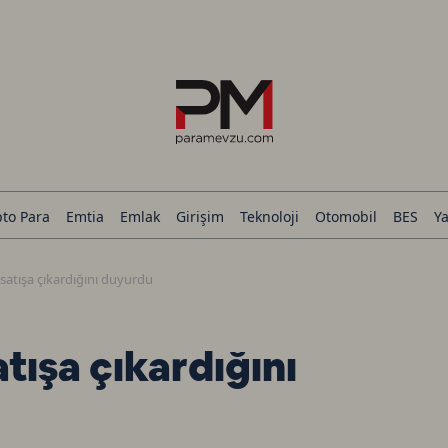
pto Para
Emtia
Emlak
Girişim
Teknoloji
Otomobil
BES
Ya
 satışa çıkardığını duyurdu
atışa çıkardığını