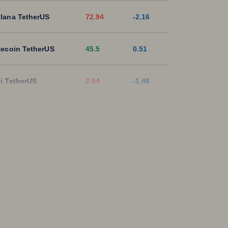
lana TetherUS
72.94
-2.16
tecoin TetherUS
45.5
0.51
i TetherUS
2.04
-1.48
pple TetherUS
1.0359
-3.25
D Coin TetherUS
1.0007
-0.01
SDT
1.0003
0
ON TetherUS
0.3271
-0.24