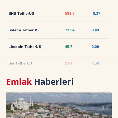
BNB TetherUS
591.8
-0.37
Solana TetherUS
73.94
0.49
Litecoin TetherUS
45.7
0.09
Sui TetherUS
2.04
-1.48
Emlak
Haberleri
Ripple TetherUS
1.0303
-1.88
USD Coin TetherUS
1.0007
-0.01
USDT
1.0003
0