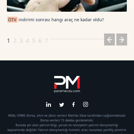
ÖTV
indirimi sonrası hangi araç ne kadar oldu?
1
2
3
4
5
6
7
YASAL UYARI: Borsa, altın ve döviz verileri Matriks Data tarafından sağlanmaktadır.
Borsa verileri 15 dakika gecikmelidir.
Burada yer alan yatırım bilgi, yorum ve tavsiyeleri yatırım danışmanlığı
kapsamında değildir. Yatırım danışmanlığı hizmeti; aracı kurumlar, portföy yönetim