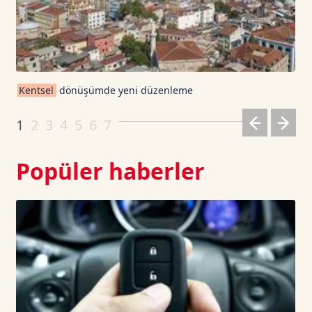
TRON TetherUS
0.3282
0.21
Cardano TetherUS
0.198
-1.73
Kentsel
dönüşümde yeni düzenleme
Dogecoin TetherUS
0.0699
0.95
1
2
3
4
5
6
7
Popüler haberler