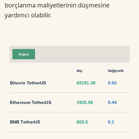
borçlanma maliyetlerinin düşmesine
yardımcı olabilir.
Kripto
Alış
Değişim%
Bitcoin TetherUS
65191.36
0.53
Ethereum TetherUS
1925.95
0.44
BNB TetherUS
603.5
0.1