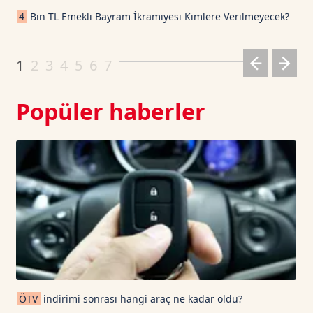
Cardano TetherUS
0.199
0.2
4
Bin TL Emekli Bayram İkramiyesi Kimlere Verilmeyecek?
Dogecoin TetherUS
0.07
-0.16
1
2
3
4
5
6
7
Popüler haberler
ÖTV
indirimi sonrası hangi araç ne kadar oldu?