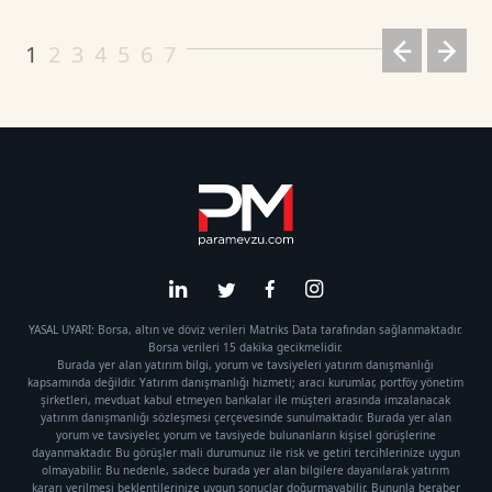
1
2
3
4
5
6
7
YASAL UYARI: Borsa, altın ve döviz verileri Matriks Data tarafından sağlanmaktadır.
Borsa verileri 15 dakika gecikmelidir.
Burada yer alan yatırım bilgi, yorum ve tavsiyeleri yatırım danışmanlığı
kapsamında değildir. Yatırım danışmanlığı hizmeti; aracı kurumlar, portföy yönetim
şirketleri, mevduat kabul etmeyen bankalar ile müşteri arasında imzalanacak
yatırım danışmanlığı sözleşmesi çerçevesinde sunulmaktadır. Burada yer alan
yorum ve tavsiyeler, yorum ve tavsiyede bulunanların kişisel görüşlerine
dayanmaktadır. Bu görüşler mali durumunuz ile risk ve getiri tercihlerinize uygun
olmayabilir. Bu nedenle, sadece burada yer alan bilgilere dayanılarak yatırım
kararı verilmesi beklentilerinize uygun sonuçlar doğurmayabilir. Bununla beraber