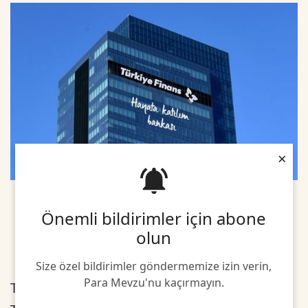
×
Önemli bildirimler için abone
olun
Size özel bildirimler göndermemize izin verin,
Para Mevzu'nu kaçırmayın.
Türkiye Finans'tan yapılan açıklamaya göre,