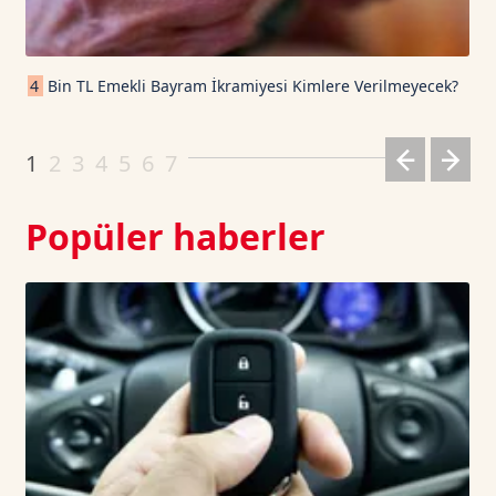
Cardano TetherUS
0.2
-0.55
4
Bin TL Emekli Bayram İkramiyesi Kimlere Verilmeyecek?
Dogecoin TetherUS
0.0705
0.69
1
2
3
4
5
6
7
Popüler haberler