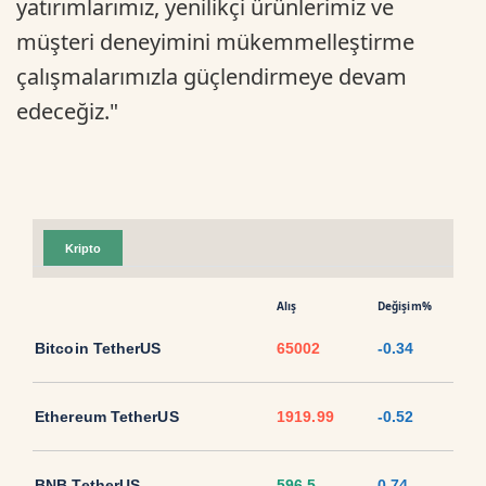
yatırımlarımız, yenilikçi ürünlerimiz ve
müşteri deneyimini mükemmelleştirme
çalışmalarımızla güçlendirmeye devam
edeceğiz."
Kripto
Alış
Değişim%
Bitcoin TetherUS
65002
-0.34
Ethereum TetherUS
1919.99
-0.52
BNB TetherUS
596.5
0.74