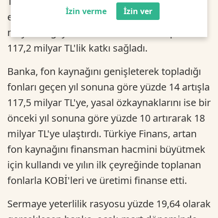
Türkiye Finans, yılın ilk çeyreğinde milli
İzin verme
İzin ver
ekonomiye 94,9 milyar TL nakdi ve 22,3
milyar TL gayri nakdi olmak üzere toplam
117,2 milyar TL'lik katkı sağladı.
Banka, fon kaynağını genişleterek topladığı
fonları geçen yıl sonuna göre yüzde 14 artışla
117,5 milyar TL'ye, yasal özkaynaklarını ise bir
önceki yıl sonuna göre yüzde 10 artırarak 18
milyar TL'ye ulaştırdı. Türkiye Finans, artan
fon kaynağını finansman hacmini büyütmek
için kullandı ve yılın ilk çeyreğinde toplanan
fonlarla KOBİ'leri ve üretimi finanse etti.
Sermaye yeterlilik rasyosu yüzde 19,64 olarak