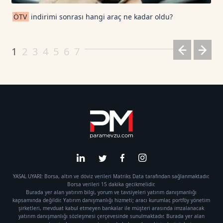
ÖTV
indirimi sonrası hangi araç ne kadar oldu?
1
2
3
4
5
6
7
YASAL UYARI: Borsa, altın ve döviz verileri Matriks Data tarafından sağlanmaktadır.
Borsa verileri 15 dakika gecikmelidir.
Burada yer alan yatırım bilgi, yorum ve tavsiyeleri yatırım danışmanlığı
kapsamında değildir. Yatırım danışmanlığı hizmeti; aracı kurumlar, portföy yönetim
şirketleri, mevduat kabul etmeyen bankalar ile müşteri arasında imzalanacak
yatırım danışmanlığı sözleşmesi çerçevesinde sunulmaktadır. Burada yer alan