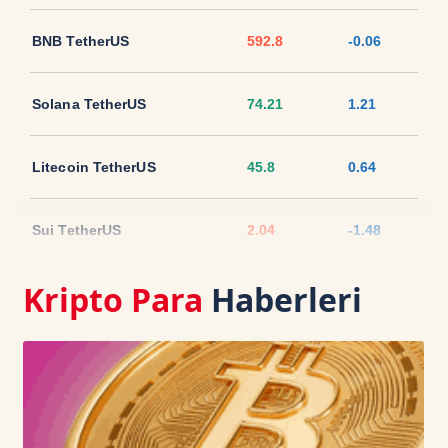
BNB TetherUS
592.8
-0.06
Solana TetherUS
74.21
1.21
Litecoin TetherUS
45.8
0.64
Sui TetherUS
2.04
-1.48
Kripto Para
Haberleri
Ripple TetherUS
1.0339
-1.08
USD Coin TetherUS
1.0006
-0.02
USDT
1.0003
0