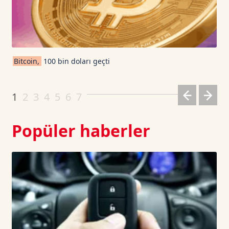
TRON TetherUS
0.3279
0.12
Cardano TetherUS
0.198
0.76
Bitcoin,
100 bin doları geçti
Dogecoin TetherUS
0.0701
1.54
1
2
3
4
5
6
7
Popüler haberler