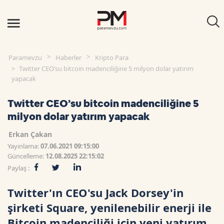
Paramevzu
Haberler
Kripto Para
Twitter CEO’su bitcoin madenciliğine 5 milyon dolar yatırım
yapacak
Twitter CEO’su bitcoin madenciliğine 5
milyon dolar yatırım yapacak
Erkan Çakan
Yayınlama:
07.06.2021 09:15:00
Güncelleme:
12.08.2025 22:15:02
Paylaş :
Twitter'ın CEO'su Jack Dorsey'in
şirketi Square, yenilenebilir enerji ile
Bitcoin madenciliği için yeni yatırım