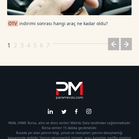
ÖTV
indirimi sonrası hangi araç ne kadar oldu?
1
2
3
4
5
6
7
YASAL UYARI: Borsa, altın ve döviz verileri Matriks Data tarafından sağlanmaktadır.
Borsa verileri 15 dakika gecikmelidir.
Burada yer alan yatırım bilgi, yorum ve tavsiyeleri yatırım danışmanlığı
kapsamında değildir. Yatırım danışmanlığı hizmeti; aracı kurumlar, portföy yönetim