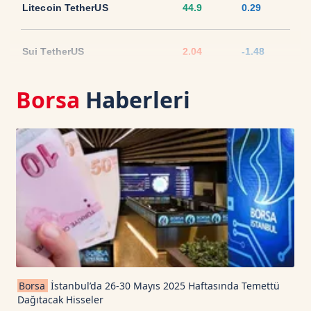
Litecoin TetherUS
44.9
0.29
Sui TetherUS
2.04
-1.48
Borsa
Haberleri
Ripple TetherUS
1.0498
-1.07
USD Coin TetherUS
1.0009
0.01
USDT
1.0003
0
TRON TetherUS
0.3273
-0.37
Cardano TetherUS
0.191
-2.4
Borsa
İstanbul’da 26-30 Mayıs 2025 Haftasında Temettü
Dağıtacak Hisseler