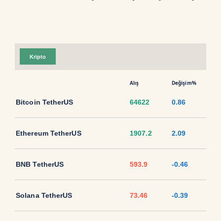
Kripto
Alış
Değişim%
Bitcoin TetherUS
64622
0.86
Ethereum TetherUS
1907.2
2.09
BNB TetherUS
593.9
-0.46
Solana TetherUS
73.46
-0.39