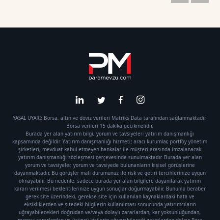
YASAL UYARI: Borsa, altın ve döviz verileri Matriks Data tarafından sağlanmaktadır.
Borsa verileri 15 dakika gecikmelidir.
Burada yer alan yatırım bilgi, yorum ve tavsiyeleri yatırım danışmanlığı
kapsamında değildir. Yatırım danışmanlığı hizmeti; aracı kurumlar, portföy yönetim
şirketleri, mevduat kabul etmeyen bankalar ile müşteri arasında imzalanacak
yatırım danışmanlığı sözleşmesi çerçevesinde sunulmaktadır. Burada yer alan
yorum ve tavsiyeler, yorum ve tavsiyede bulunanların kişisel görüşlerine
dayanmaktadır. Bu görüşler mali durumunuz ile risk ve getiri tercihlerinize uygun
olmayabilir. Bu nedenle, sadece burada yer alan bilgilere dayanılarak yatırım
kararı verilmesi beklentilerinize uygun sonuçlar doğurmayabilir. Bununla beraber
gerek site üzerindeki, gerekse site için kullanılan kaynaklardaki hata ve
eksikliklerden ve sitedeki bilgilerin kullanılması sonucunda yatırımcıların
uğrayabilecekleri doğrudan ve/veya dolaylı zararlardan, kar yoksunluğundan,