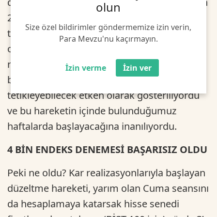
düzeltme hareketi eşlik etti. Açıklanacak olan
olun
2022 üçüncü çeyrek bilançolarına ilişkin
Size özel bildirimler göndermemize izin verin,
tahminlerin oldukça yüksek seviyelerde
Para Mevzu'nu kaçırmayın.
olması nedeniyle endeksin değerleme
rasyoları açısından daha da ucuzlayacağı
İzin verme
İzin ver
beklentisi, bir yıl sonu rallisini
tetikleyebilecek etken olarak gösteriliyordu
ve bu hareketin içinde bulunduğumuz
haftalarda başlayacağına inanılıyordu.
4 BİN ENDEKS DENEMESİ BAŞARISIZ OLDU
Peki ne oldu? Kar realizasyonlarıyla başlayan
düzeltme hareketi, yarım olan Cuma seansını
da hesaplamaya katarsak hisse senedi