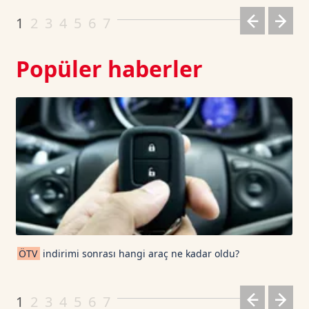
Dogecoin TetherUS
0.0692
-0.89
1
2
3
4
5
6
7
Popüler haberler
ÖTV
indirimi sonrası hangi araç ne kadar oldu?
1
2
3
4
5
6
7