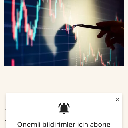
×
Bilanço beklentilerinin yarattığı hareketlilik,
kar satışlarına beraberinde endekste bir
Önemli bildirimler için abone