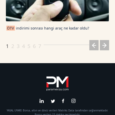
ÖTV
indirimi sonrası hangi araç ne kadar oldu?
1
2
3
4
5
6
7
YASAL UYARI: Borsa, altın ve döviz verileri Matriks Data tarafından sağlanmaktadır.
Borsa verileri 15 dakika gecikmelidir.