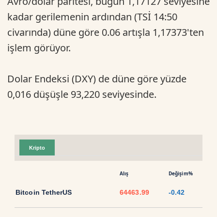
Avro/dolar paritesi, bugün 1,17127 seviyesine
kadar gerilemenin ardından (TSİ 14:50
civarında) düne göre 0.06 artışla 1,17373'ten
işlem görüyor.
Dolar Endeksi (DXY) de düne göre yüzde
0,016 düşüşle 93,220 seviyesinde.
Kripto
Alış
Değişim%
Bitcoin TetherUS
64463.99
-0.42