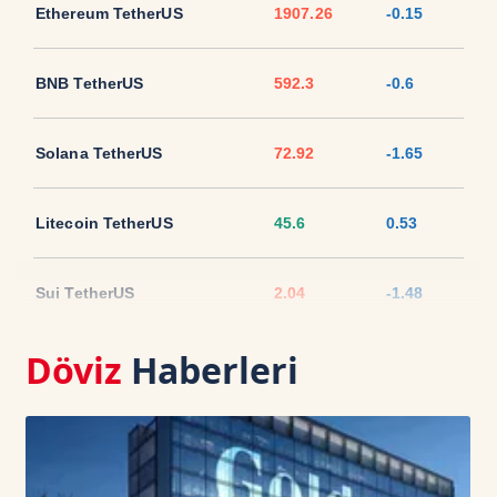
Ethereum TetherUS
1907.26
-0.15
BNB TetherUS
592.3
-0.6
Solana TetherUS
72.92
-1.65
Litecoin TetherUS
45.6
0.53
Sui TetherUS
2.04
-1.48
Döviz
Haberleri
Ripple TetherUS
1.0354
-2.81
USD Coin TetherUS
1.0007
-0.01