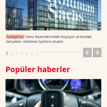
USDT
1.0003
0
TRON TetherUS
0.3269
-0.27
Cardano TetherUS
0.204
6.46
Türkiye’nin
Döviz Rezervlerindeki Düşüşün Ardındaki
Gerçekler: Goldman Sachs’ın Analizi
Dogecoin TetherUS
0.0691
-1.51
1
2
3
4
5
6
7
Popüler haberler