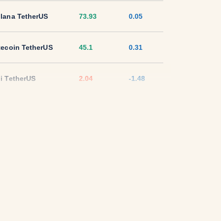
lana TetherUS
73.93
0.05
tecoin TetherUS
45.1
0.31
i TetherUS
2.04
-1.48
pple TetherUS
1.0488
-1.77
D Coin TetherUS
1.0009
0.01
SDT
1.0003
0
ON TetherUS
0.3265
-0.18