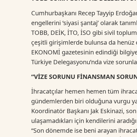
Cumhurbaşkanı Recep Tayyip Erdoğan,
engellerini ‘siyasi şantaj’ olarak ta
TOBB, DEİK, İTO, İSO gibi sivil toplum
çeşitli girişimlerde bulunsa da henüz 
EKONOMİ gazetesinin edindiği bilgiy
Türkiye Delegasyonu’nda vize sorunlar
“VİZE SORUNU FİNANSMAN SORU
İhracatçılar hemen hemen tüm ihracat
gündemlerden biri olduğuna vurgu yapıy
Koordinatör Başkanı Jak Eskinazi, son b
ulaşamadıkları için kendilerini aradığı
“Son dönemde ise beni arayan ihracatç