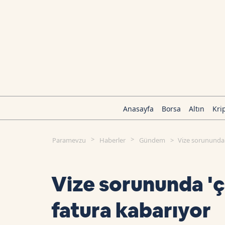
Anasayfa
Borsa
Altın
Kri
Paramevzu
Haberler
Gündem
Vize sorununda 
Vize sorununda '
fatura kabarıyor