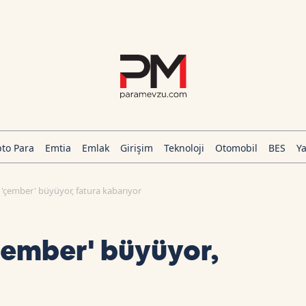
pto Para
Emtia
Emlak
Girişim
Teknoloji
Otomobil
BES
Ya
'çember' büyüyor, fatura kabarıyor
çember' büyüyor,