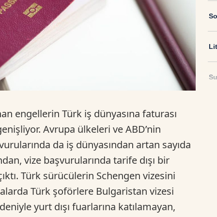
So
Li
Su
Ri
an engellerin Türk iş dünyasına faturası
enişliyor. Avrupa ülkeleri ve ABD’nin
US
şvurularında da iş dünyasından artan sayıda
dan, vize başvurularında tarife dışı bir
U
ıktı. Türk sürücülerin Schengen vizesini
alarda Türk şoförlere Bulgaristan vizesi
TR
deniyle yurt dışı fuarlarına katılamayan,