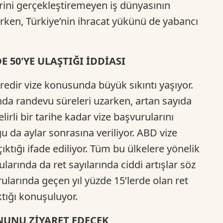
erini gerçekleştiremeyen iş dünyasının
Ca
rken, Türkiye’nin ihracat yükünü de yabancı
Do
 50'YE ULAŞTIĞI İDDİASI
üredir vize konusunda büyük sıkıntı yaşıyor.
nda randevu süreleri uzarken, artan sayıda
lirli bir tarihe kadar vize başvurularını
u da aylar sonrasına veriliyor. ABD vize
ktığı ifade ediliyor. Tüm bu ülkelere yönelik
larında da ret sayılarında ciddi artışlar söz
larında geçen yıl yüzde 15’lerde olan ret
ktığı konuşuluyor.
UNU ZİYARET EDECEK