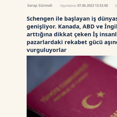
Serap Sürmeli
Yayınlama:
07.06.2023 13:52:00
G
Schengen ile başlayan iş dünyas
genişliyor. Kanada, ABD ve İngil
arttığına dikkat çeken İş insan
pazarlardaki rekabet gücü aşın
vurguluyorlar