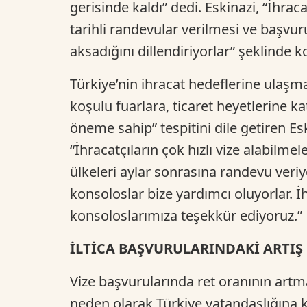
gerisinde kaldı” dedi. Eskinazi, “İhraca
tarihli randevular verilmesi ve başvur
aksadığını dillendiriyorlar” şeklinde 
Türkiye’nin ihracat hedeflerine ulaşma
koşulu fuarlara, ticaret heyetlerine k
öneme sahip” tespitini dile getiren Es
“İhracatçıların çok hızlı vize alabilm
ülkeleri aylar sonrasına randevu veriy
konsoloslar bize yardımcı oluyorlar. İ
konsoloslarımıza teşekkür ediyoruz.”
İLTİCA BAŞVURULARINDAKİ ARTIŞ
Vize başvurularında ret oranının art
neden olarak Türkiye vatandaşlığına 