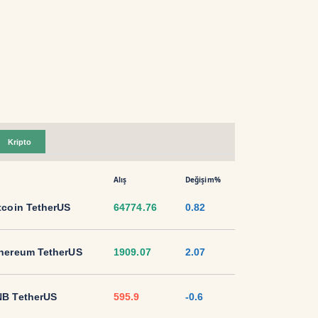
Kripto
Alış
Değişim%
tcoin TetherUS
64774.76
0.82
hereum TetherUS
1909.07
2.07
B TetherUS
595.9
-0.6