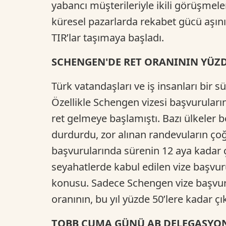
yabancı müşterileriyle ikili görüşmel
küresel pazarlarda rekabet gücü aşını
TIR’lar taşımaya başladı.
SCHENGEN'DE RET ORANININ YÜZDE
Türk vatandaşları ve iş insanları bir s
Özellikle Schengen vizesi başvuruları
ret gelmeye başlamıştı. Bazı ülkeler be
durdurdu, zor alınan randevuların çoğ
başvurularında sürenin 12 aya kadar çı
seyahatlerde kabul edilen vize başvuru
konusu. Sadece Schengen vize başvuru
oranının, bu yıl yüzde 50’lere kadar çı
TOBB CUMA GÜNÜ AB DELEGASYON